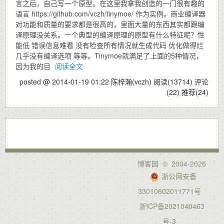
言之后，自己写一个原型。在这里我拿我创造的一门很有趣的
语言 https://github.com/vczh/tinymoe/ 作为实例。商业编译器
对功能和质量的要求都是很高的，里面大量的东西其实都跟编
译原理没关系。一个典型的编译原理的原型有什么特征呢？性
能低 错误信息难看 没有检查所有情况就生成代码 优化做得烂
几乎没有编译选项 等等。Tinymoe就满足了上面的5种情况，
因为我的目
阅读全文
posted @ 2014-01-19 01:22 陈梓瀚(vczh)
阅读(13714)
评论
(22)
推荐(24)
博客园
© 2004-2026
浙公网安备
33010602011771号
浙ICP备2021040463
号-3