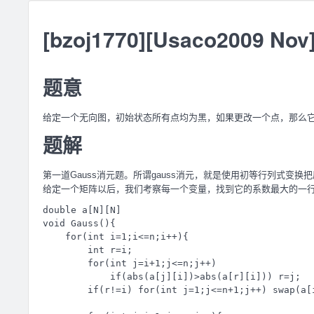
[bzoj1770][Usaco2009 N
题意
给定一个无向图，初始状态所有点均为黑，如果更改一个点，那么
题解
第一道Gauss消元题。所谓gauss消元，就是使用初等行列式变
给定一个矩阵以后，我们考察每一个变量，找到它的系数最大的一
double a[N][N]

void Gauss(){

    for(int i=1;i<=n;i++){

        int r=i;

        for(int j=i+1;j<=n;j++)

            if(abs(a[j][i])>abs(a[r][i])) r=j;

        if(r!=i) for(int j=1;j<=n+1;j++) swap(a[i