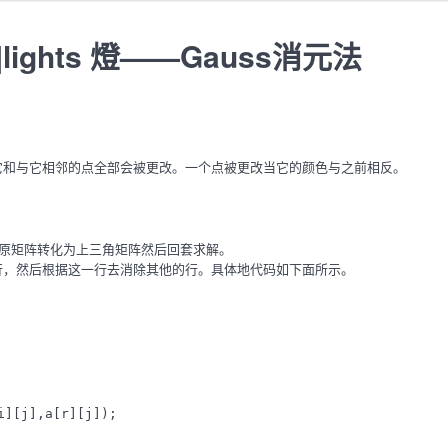
ov]lights 燈——Gauss消元法
它和与它相邻的点全部会被更改。一个点被更改当它的颜色与之前相反。
换把原矩阵转化为上三角矩阵然后回套求解。
行，然后根据这一行去消除其他的行。具体地代码如下面所示。
][j],a[r][j]);
