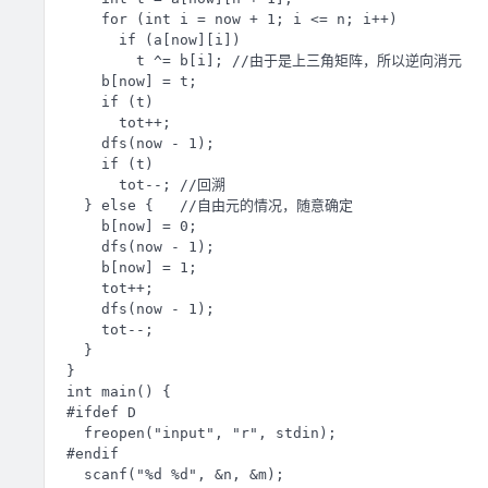
    for (int i = now + 1; i <= n; i++)

      if (a[now][i])

        t ^= b[i]; //由于是上三角矩阵，所以逆向消元

    b[now] = t;

    if (t)

      tot++;

    dfs(now - 1);

    if (t)

      tot--; //回溯

  } else {   //自由元的情况，随意确定

    b[now] = 0;

    dfs(now - 1);

    b[now] = 1;

    tot++;

    dfs(now - 1);

    tot--;

  }

}

int main() {

#ifdef D

  freopen("input", "r", stdin);

#endif

  scanf("%d %d", &n, &m);
