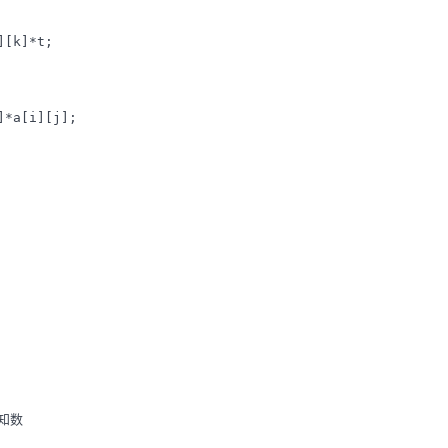
[k]*t;

*a[i][j];

知数
