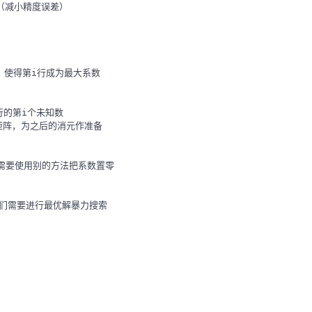
一行（减小精度误差）

换两行，使得第i行成为最大系数

行的第i个未知数

三角矩阵，为之后的消元作准备

这里需要使用别的方法把系数置零

元，我们需要进行最优解暴力搜索
