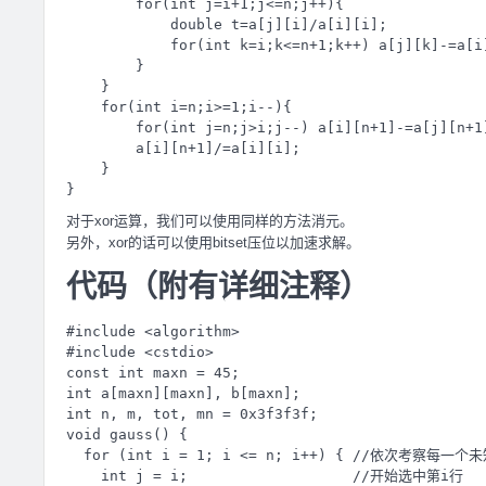
        for(int j=i+1;j<=n;j++){

            double t=a[j][i]/a[i][i];

            for(int k=i;k<=n+1;k++) a[j][k]-=a[i]
        }

    }

    for(int i=n;i>=1;i--){

        for(int j=n;j>i;j--) a[i][n+1]-=a[j][n+1]
        a[i][n+1]/=a[i][i];

    }

对于xor运算，我们可以使用同样的方法消元。
另外，xor的话可以使用bitset压位以加速求解。
代码（附有详细注释）
#include <algorithm>

#include <cstdio>

const int maxn = 45;

int a[maxn][maxn], b[maxn];

int n, m, tot, mn = 0x3f3f3f;

void gauss() {

  for (int i = 1; i <= n; i++) { //依次考察每一个未
    int j = i;                   //开始选中第i行
