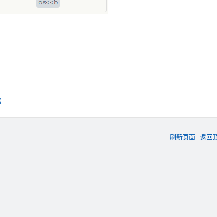
报
刷新页面
返回