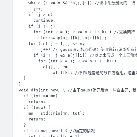
    while (j <= n && !a[j][i]) //选中系数最大的
      j++;

    if (j > n)

      continue;

    if (i != j)

      for (int k = 1; k <= n + 1; k++) //交
        std::swap(a[j][k], a[i][k]);

    for (int j = 1; j <= n;

         j++) // gauss消元核心代码：使用第i行消除所有
      if (i != j && a[j][i]) //以此来形成一个上
        for (int k = 1; k <= n + 1; k++)

          a[j][k] ^=

              a[i][k]; //如果是普通的线性方程组，
  }

}

void dfs(int now) { //由于gauss消元后有一些自由
  if (tot >= mn)

    return;

  if (!now) {

    mn = std::min(mn, tot);

    return;

  }

  if (a[now][now]) { //确定的情况

    int t = a[now][n + 1];
