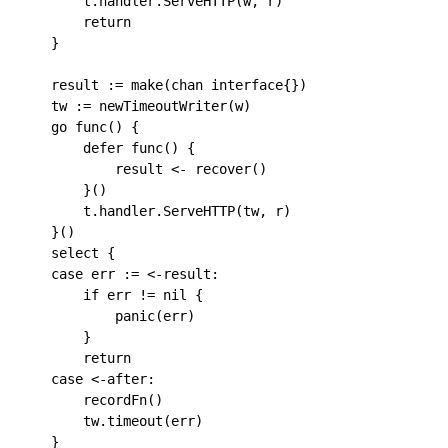
		t.handler.ServeHTTP(w, r)

		return

	}

	result := make(chan interface{})

	tw := newTimeoutWriter(w)

	go func() {

		defer func() {

			result <- recover()

		}()

		t.handler.ServeHTTP(tw, r)

	}()

	select {

	case err := <-result:

		if err != nil {

			panic(err)

		}

		return

	case <-after:

		recordFn()

		tw.timeout(err)

	}
