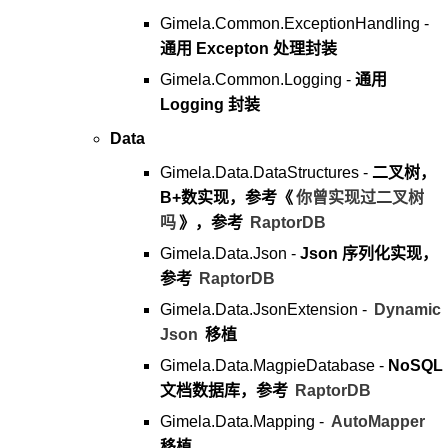
Gimela.Common.ExceptionHandling -
通用 Excepton 处理封装
Gimela.Common.Logging -
通用
Logging 封装
Data
Gimela.Data.DataStructures -
二叉树，
B+数实现，参考《
你曾实现过二叉树
吗
》，参考
RaptorDB
Gimela.Data.Json -
Json 序列化实现，
参考
RaptorDB
Gimela.Data.JsonExtension -
Dynamic
Json
移植
Gimela.Data.MagpieDatabase -
NoSQL
文档数据库，参考
RaptorDB
Gimela.Data.Mapping -
AutoMapper
移植