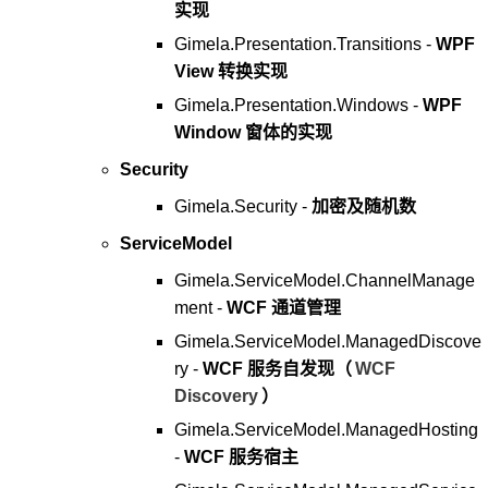
实现
Gimela.Presentation.Transitions -
WPF
View 转换实现
Gimela.Presentation.Windows -
WPF
Window 窗体的实现
Security
Gimela.Security -
加密及随机数
ServiceModel
Gimela.ServiceModel.ChannelManage
ment -
WCF 通道管理
Gimela.ServiceModel.ManagedDiscove
ry -
WCF 服务自发现（
WCF
Discovery
）
Gimela.ServiceModel.ManagedHosting
-
WCF 服务宿主