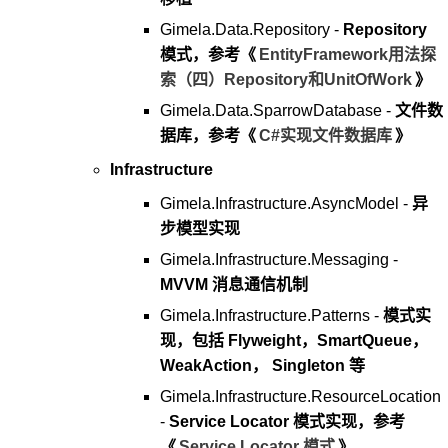
Gimela.Data.Repository -
Repository
模式，参考《
EntityFramework用法探
索（四）Repository和UnitOfWork
》
Gimela.Data.SparrowDatabase -
文件数
据库，参考《
C#实现文件数据库
》
Infrastructure
Gimela.Infrastructure.AsyncModel -
异
步模型实现
Gimela.Infrastructure.Messaging -
MVVM 消息通信机制
Gimela.Infrastructure.Patterns -
模式实
现，包括 Flyweight，SmartQueue，
WeakAction， Singleton 等
Gimela.Infrastructure.ResourceLocation
-
Service Locator 模式实现，参考
《
Service Locator 模式
》