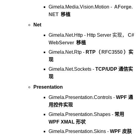
Gimela.Media.Vision.Motion -
AForge.
NET
移植
Net
Gimela.Net.Http - Http Server 实现，
C#
WebServer
移植
Gimela.Net.Rtp -
RTP（
RFC3550
）实
现
Gimela.Net.Sockets -
TCP/UDP 通信实
现
Presentation
Gimela.Presentation.Controls -
WPF 通
用控件实现
Gimela.Presentation.Shapes -
常用
WPF XMAL 形状
Gimela.Presentation.Skins -
WPF 皮肤