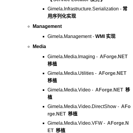
Gimela.Infrastructure.Serialization -
常
用序列化实现
Management
Gimela.Management -
WMI 实现
Media
Gimela.Media.Imaging -
AForge.NET
移植
Gimela.Media.Utilities -
AForge.NET
移植
Gimela.Media.Video -
AForge.NET
移
植
Gimela.Media.Video.DirectShow -
AFo
rge.NET
移植
Gimela.Media.Video.VFW -
AForge.N
ET
移植