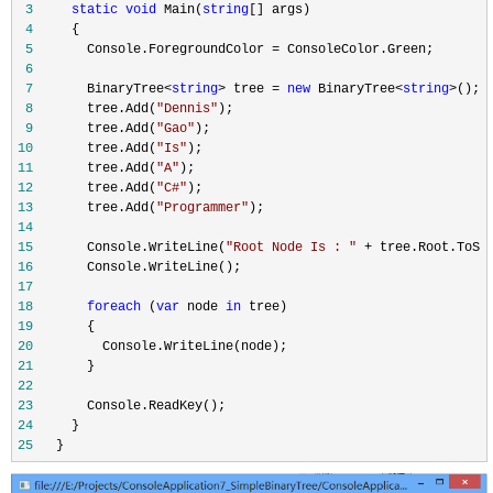
 3
static
void
 Main(
string
 4
 5
       Console.ForegroundColor =
 6
 7
       BinaryTree<
string
> tree = 
new
 BinaryTree<
string
>
 8
       tree.Add(
"
Dennis
"
 9
       tree.Add(
"
Gao
"
10
       tree.Add(
"
Is
"
11
       tree.Add(
"
A
"
12
       tree.Add(
"
C#
"
13
       tree.Add(
"
Programmer
"
14
15
       Console.WriteLine(
"
Root Node Is : 
"
 +
16
17
18
foreach
 (
var
 node 
in
19
20
21
22
23
24
25
   }