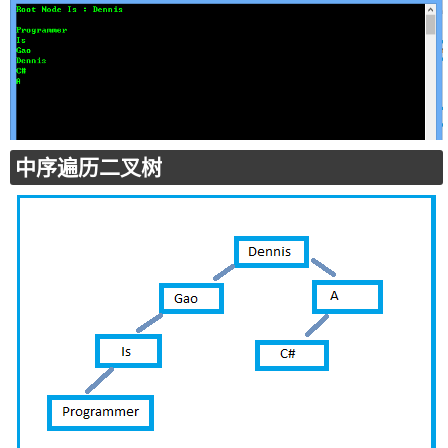
中序遍历二叉树