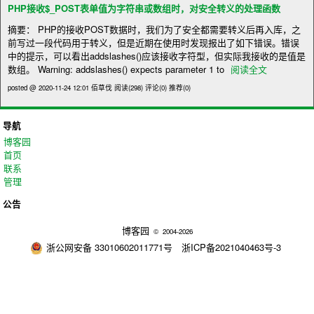
PHP接收$_POST表单值为字符串或数组时，对安全转义的处理函数
摘要： PHP的接收POST数据时，我们为了安全都需要转义后再入库，之
前写过一段代码用于转义，但是近期在使用时发现报出了如下错误。错误
中的提示，可以看出addslashes()应该接收字符型，但实际我接收的是值是
数组。 Warning: addslashes() expects parameter 1 to
阅读全文
posted @ 2020-11-24 12:01 佰草伐
阅读(298)
评论(0)
推荐(0)
导航
博客园
首页
联系
管理
公告
博客园
© 2004-2026
浙公网安备 33010602011771号
浙ICP备2021040463号-3