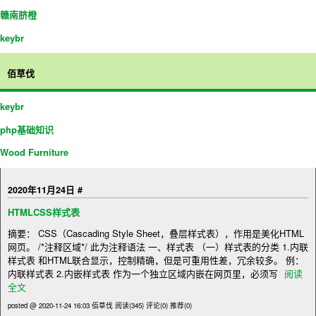
赣南脐橙
keybr
佰草伐
keybr
php基础知识
Wood Furniture
2020年11月24日
#
HTMLCSS样式表
摘要： CSS（Cascading Style Sheet，叠层样式表），作用是美化HTML
网页。 /*注释区域*/ 此为注释语法 一、样式表 （一）样式表的分类 1.内联
样式表 和HTML联合显示，控制精确，但是可重用性差，冗余较多。 例：
内联样式表 2.内嵌样式表 作为一个独立区域内嵌在网页里，必须写
阅读
全文
posted @ 2020-11-24 16:03 佰草伐
阅读(345)
评论(0)
推荐(0)