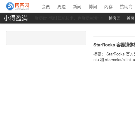
会员
周边
新闻
博问
闪存
赞助商
小得盈满
热爱数学和计算机技术，也热爱生活^_^
博客园
首页
StarRocks 容器镜
摘要： StarRocks
ntu 和 starrocks/all