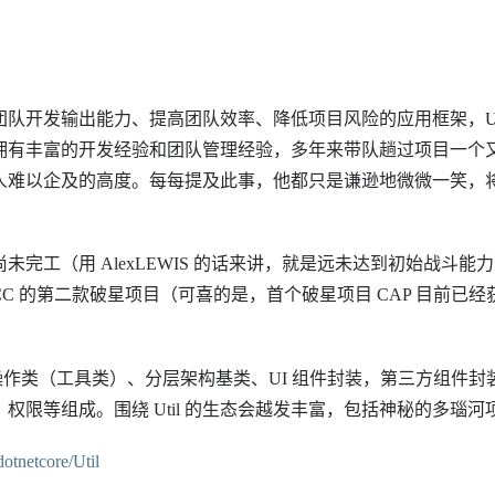
队开发输出能力、提高团队效率、降低项目风险的应用框架，Uti
拥有丰富的开发经验和团队管理经验，多年来带队趟过项目一个
人难以企及的高度。每每提及此事，他都只是谦逊地微微一笑，
目前尚未完工（用 AlexLEWIS 的话来讲，就是远未达到初始战斗
C 的第二款破星项目（可喜的是，首个破星项目 CAP 目前已经获得
公共操作类（工具类）、分层架构基类、UI 组件封装，第三方组件
权限等组成。围绕 Util 的生态会越发丰富，包括神秘的多瑙河
dotnetcore/Util