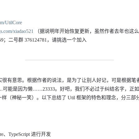
com/UtilCore
gs.com/xiadao521
（据说明年开始恢复更新，虽然作者去年也这么说
459；二号群 376124781，请挑选一个加入
字，其实很有意思。根据作者的说法，是为了让别人好记，可是根据
为……可能是因为懒……23333。好吧，我们不必过于纠结名字，正如同
写一样（神秘一笑）。以下总结了 Util 框架的特色和理念，分三部
e、TypeScript 进行开发