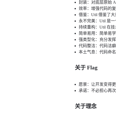
封装：对底层原始 A
效率：增强代码的
借鉴：Util 借鉴了大
永不完美：Util
持续重构：Util
简单易用：简单易学的
强类型化：充分发挥 Vi
代码整洁：代码洁
本土气息：代码命
关于 Flag
愿景：让开发变得
承诺：不必担心再
关于理念