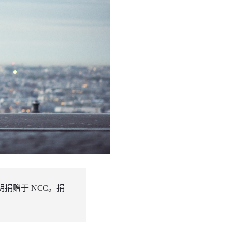
捐赠于 NCC。捐