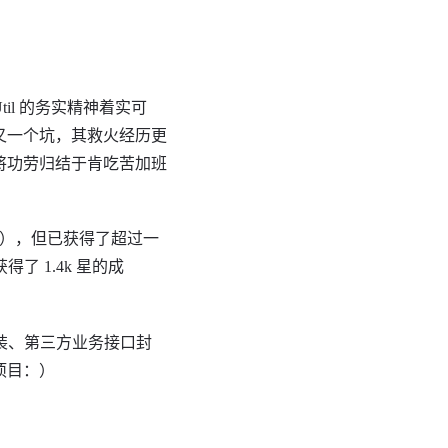
l 的务实精神着实可
又一个坑，其救火经历更
将功劳归结于肯吃苦加班
能力），但已获得了超过一
了 1.4k 星的成
封装、第三方业务接口封
项目：）