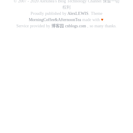
© 2007 - 2020 Alexinea's Blog Technology Channel 保留一切
权利
Proudly published by
AlexLEWIS
. Theme
MorningCoffee&AfternoonTea
made with
♥
.
Service provided by
博客园 cnblogs.com
, so many thanks.