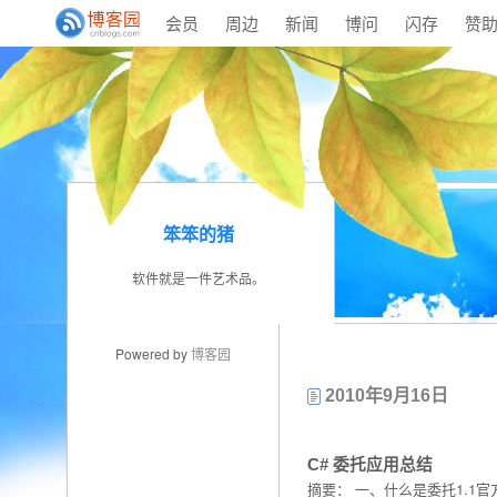
会员
周边
新闻
博问
闪存
赞
笨笨的猪
软件就是一件艺术品。
Powered by
博客园
2010年9月16日
C# 委托应用总结
摘要： 一、什么是委托1.