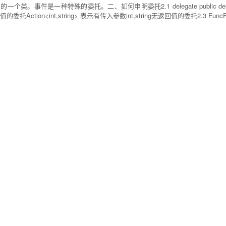
是一种特殊的委托。二、如何申明委托2.1 delegate public delegate int Tes
委托Action<int,string> 表示有传入参数int,string无返回值的委托2.3 F