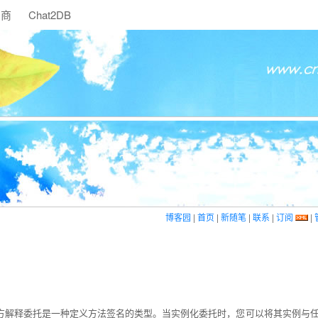
助商
Chat2DB
博客园
|
首页
|
新随笔
|
联系
|
订阅
|
1官方解释委托是一种定义方法签名的类型。当实例化委托时，您可以将其实例与