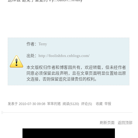
作者：
Terry
出处：
http://foolishfox.cnblogs.com/
本文版权归作者和博客园共有，欢迎转载，但未经作者
同意必须保留此段声明，且在文章页面明显位置给出原
文连接，否则保留追究法律责任的权利。
发表于
2010-07-30 09:08
笨笨的猪
阅读(
5120
) 评论(
5
)
收藏
举报
刷新页面
返回顶部