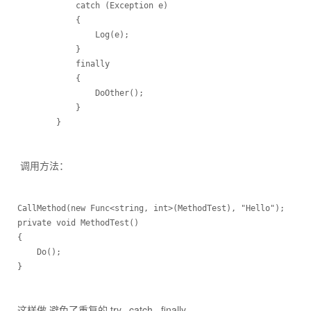
            catch (Exception e)

            {

                Log(e);

            }

            finally

            {

                DoOther();

            }

调用方法：
private void MethodTest()
{
    Do();
}
这样做 避免了重复的 try...catch...finally