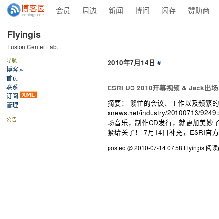
会员
周边
新闻
博问
闪存
赞助商
Flyingis
Fusion Center Lab.
导航
2010年7月14日
#
博客园
首页
联系
ESRI UC 2010开幕视频 & Jack出场
订阅
摘要： 繁忙的会议、工作以及频繁的中
管理
snews.net/industry/2
公告
场音乐，制作CD发行，就更加美妙
紧给关了！ 7月14日补充，ESRI
posted @ 2010-07-14 07:58 Flyingis
阅读(