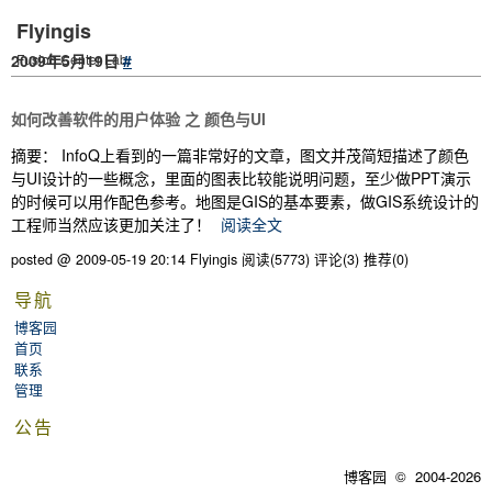
Flyingis
2009年5月19日
Fusion Center Lab.
#
如何改善软件的用户体验 之 颜色与UI
摘要： InfoQ上看到的一篇非常好的文章，图文并茂简短描述了颜色
与UI设计的一些概念，里面的图表比较能说明问题，至少做PPT演示
的时候可以用作配色参考。地图是GIS的基本要素，做GIS系统设计的
工程师当然应该更加关注了！
阅读全文
posted @ 2009-05-19 20:14 Flyingis
阅读(5773)
评论(3)
推荐(0)
导航
博客园
首页
联系
管理
公告
博客园
© 2004-2026