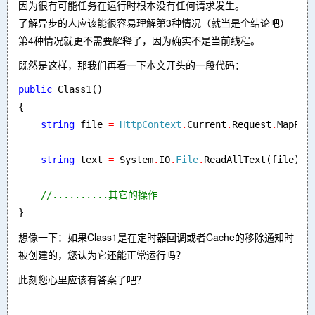
因为很有可能任务在运行时根本没有任何请求发生。
了解异步的人应该能很容易理解第3种情况（就当是个结论吧）
第4种情况就更不需要解释了，因为确实不是当前线程。
既然是这样，那我们再看一下本文开头的一段代码：
public 
Class1()

{

string 
file 
= 
HttpContext
.
Current
.
Request
.
MapPat
string 
text 
= 
System
.
IO
.
File
.
ReadAllText(file);

}
想像一下：如果Class1是在定时器回调或者Cache的移除通知时
被创建的，您认为它还能正常运行吗？
此刻您心里应该有答案了吧？