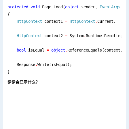
protected void 
Page_Load(
object 
sender, 
EventArgs 
e)

{

HttpContext 
context1 
= 
HttpContext
.
Current;

HttpContext 
context2 
= 
System
.
Runtime
.
Remoting
.
M
bool 
isEqual 
= 
object
.
ReferenceEquals(context1, c
    Response
.
Write(isEqual);

}
猜猜会显示什么？