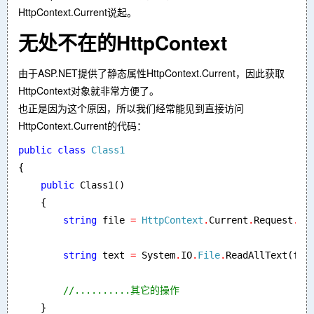
HttpContext.Current说起。
无处不在的HttpContext
由于ASP.NET提供了静态属性HttpContext.Current，因此获取
HttpContext对象就非常方便了。
也正是因为这个原因，所以我们经常能见到直接访问
HttpContext.Current的代码：
public class 
{

public 
Class1()

    {

string 
file 
= 
HttpContext
.
Current
.
Request
.
Ma
string 
text 
= 
System
.
IO
.
File
.
ReadAllText(file
//..........其它的操作

}
