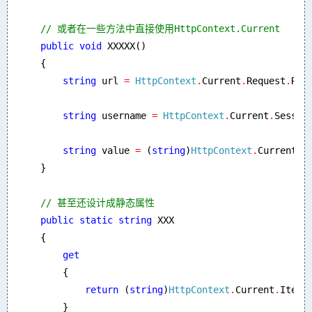
// 或者在一些方法中直接使用HttpContext.Current

public void 
XXXXX()

    {

string 
url 
= 
HttpContext
.
Current
.
Request
.
RawU
string 
username 
= 
HttpContext
.
Current
.
Sessio
string 
value 
= 
(
string
)
HttpContext
.
Current
.
I
    }

// 甚至还设计成静态属性

public static string 
XXX

    {

get

{

return 
(
string
)
HttpContext
.
Current
.
Items
        }
