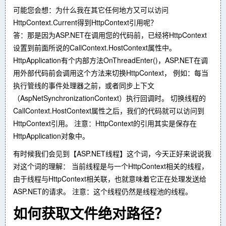
可能您会想：为什么我在其它任何地方又可以访问
HttpContext.Current得到HttpContext引用呢？
答：那是因为ASP.NET在调用您的代码前，已经将HttpContext
设置到前面所说的CallContext.HostContext属性中。
HttpApplication有个内部方法OnThreadEnter()，ASP.NET在调
用外部代码前会调用这个方法来切换HttpContext， 例如：每当
执行管线的事件处理器之前，或者同步上下文
（AspNetSynchronizationContext）执行回调时。 切换线程的
CallContext.HostContext属性之后，我们的代码就可以访问到
HttpContext引用。 注意：HttpContext的引用其实是保存在
HttpApplication对象中。
有时候我们会见到【ASP.NET线程】这个词，今天正好来说说我
对这个词的理解： 当前线程是与一个HttpContext相关的线程，
由于线程与HttpContext相关联，也就意味着它正在处理发送给
ASP.NET的请求。 注意：这个线程仍然是线程池的线程。
如何获取文件绝对路径？