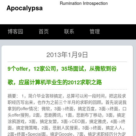
Rumination Introspection
Apocalypsa
博客园
首页
联系
管理
2013年1月9日
9个offer，12家公司，35场面试，从微软到谷
歌，应届计算机毕业生的2012求职之路
摘要： 1，简介毕业答辩搞定，总算可以闲一段时间，把这段求
职经历写出来，也作为之前三个半月的求职的回顾。首先说说我
拿到的offer情况：微软，3面->终面，搞定百度，3面->终面，口
头offer搜狗，2面，悲剧腾讯，1面，悲剧布丁移动，3面，搞定
涂鸦游戏，3面，搞定友盟，3面->CEO面，搞定雅虎，4面->终
面，搞定微策略，2面，悲剧人民搜索，3面->终面，搞定人人，
2面+终面+Special面，搞定Google，7面，搞定求职经历分为定