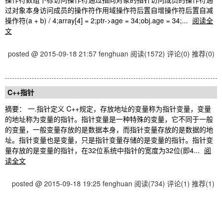
过对象本身访问成员的操作符作用域操作符后置自增操作符后置自减
操作符(a + b) / 4;array[4] = 2;ptr->age = 34;obj.age = 34;...
阅读全
文
posted @ 2015-09-18 21:57 fenghuan
阅读(1572)
评论(0)
推荐(0)
C++指针
摘要： 一.指针定义 C++规定，存放地址的变量称为指针变量，变量
的地址称为变量的指针。指针变量是一种特殊的变量，它不同于一般
的变量，一般变量存放的是数据本身，而指针变量存放的是数据的地
址。指针变量也是变量，只是指针变量存储的是变量的指针。指针变
量存放的是变量的指针，在32位系统中指针的宽度为32位(即4...
阅
读全文
posted @ 2015-09-18 19:25 fenghuan
阅读(734)
评论(1)
推荐(1)