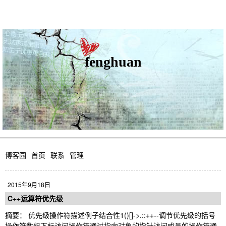
fenghuan
博客园
首页
联系
管理
2015年9月18日
C++运算符优先级
摘要： 优先级操作符描述例子结合性1()[]->.::++--调节优先级的括号
操作符数组下标访问操作符通过指向对象的指针访问成员的操作符通