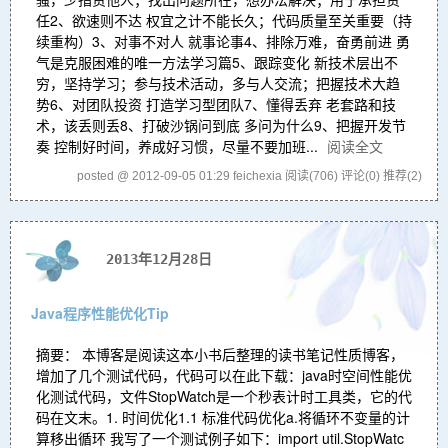
任2、欲速则不达 权宜之计不能长久；代码质量至关重要（持
续重构）3、对事不对人 就事论事4、排除万难，奋勇前进 勇
气是克服困难的唯一方法学习篇5、跟踪变化 新技术层出不
穷，坚持学习；参与技术活动，多与人交流；把握技术大趋
势6、对团队投资 打造学习型团队7、懂得丢弃 老套路和技
术，该丢则丢8、打破沙锅问到底 多问为什么9、把握开发节
奏 控制好时间，养成好习惯，尽量不要加班...
阅读全文
posted @ 2012-09-05 01:29 feichexia
阅读(706)
评论(0)
推荐(2)
2013年12月28日
Java程序性能优化Tip
摘要： 本博客是阅读这本小书后整理的读书笔记性质博客，
增加了几个测试代码，代码可以在此下载：java时空间性能优
化测试代码，文件StopWatch是一个秒表计时工具类，它的代
码在文末。1. 时间优化1.1 标准代码优化a.将循环不变量的计
算移出循环 我写了一个测试例子如下：import util.StopWatc