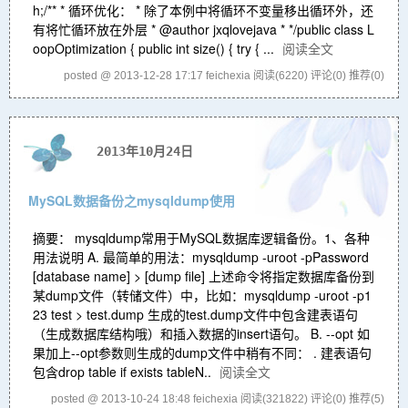
h;/** * 循环优化： * 除了本例中将循环不变量移出循环外，还
有将忙循环放在外层 * @author jxqlovejava * */public class L
oopOptimization { public int size() { try { ...
阅读全文
posted @ 2013-12-28 17:17 feichexia
阅读(6220)
评论(0)
推荐(0)
2013年10月24日
MySQL数据备份之mysqldump使用
摘要： mysqldump常用于MySQL数据库逻辑备份。1、各种
用法说明 A. 最简单的用法：mysqldump -uroot -pPassword
[database name] > [dump file] 上述命令将指定数据库备份到
某dump文件（转储文件）中，比如：mysqldump -uroot -p1
23 test > test.dump 生成的test.dump文件中包含建表语句
（生成数据库结构哦）和插入数据的insert语句。 B. --opt 如
果加上--opt参数则生成的dump文件中稍有不同： . 建表语句
包含drop table if exists tableN..
阅读全文
posted @ 2013-10-24 18:48 feichexia
阅读(321822)
评论(0)
推荐(5)