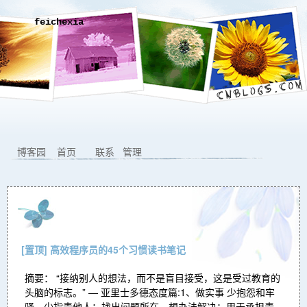
feichexia
博客园
首页
联系
管理
[置顶]
高效程序员的45个习惯读书笔记
摘要： “接纳别人的想法，而不是盲目接受，这是受过教育的
头脑的标志。” — 亚里士多德态度篇:1、做实事 少抱怨和牢
骚，少指责他人；找出问题所在，想办法解决；用于承担责