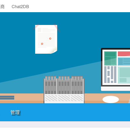
助商
Chat2DB
管理