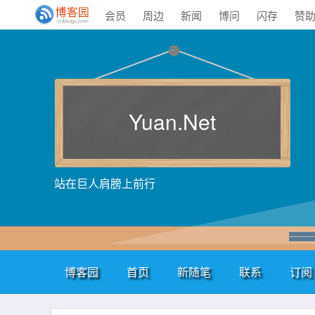
会员
周边
新闻
博问
闪存
赞
Yuan.Net
站在巨人肩膀上前行
博客园
首页
新随笔
联系
订阅