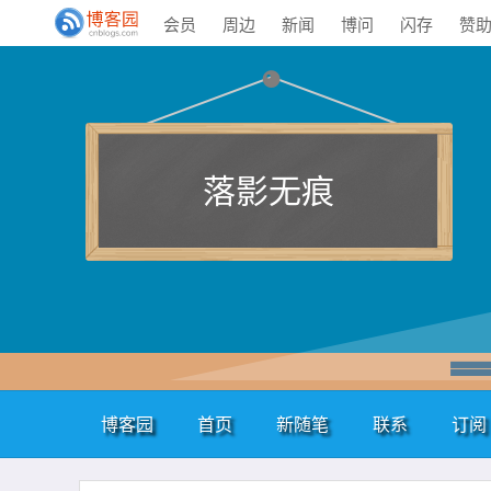
会员
周边
新闻
博问
闪存
赞
落影无痕
博客园
首页
新随笔
联系
订阅