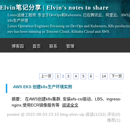
Welcome to Elvin's blog
Elvin笔记分享 | Elvin's notes to share
Linux运维工程师, 专注于DevOps和Kubernets, 已在腾讯云、阿里云、AW
k8s生产环境
Linux Operation Engineer, Focusing on DevOps and Kubernets, K8s producti
env has been running in Tencent Cloud, Alibaba Cloud and AWS.
博客园
首页
联系
管理
上一页
1
2
3
4
5
6
···
14
下一页
AWS EKS 创建k8s生产环境实例
摘要： 在AWS创建k8s集群, 安装efs-csi驱动、LBS、ingress-
nginx,使用ECR镜像服务等
阅读全文
posted @ 2022-08-03 23:15 blog-elvin-vip
阅读(1232)
评论(0)
推荐(1)