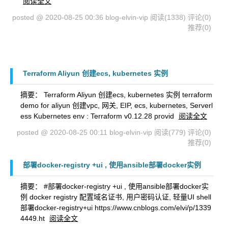
阅读全文
posted @ 2020-08-25 00:36 blog-elvin-vip
阅读(1338)
评论(0)
推荐(0)
Terraform Aliyun 创建ecs, kubernetes 实例
摘要： Terraform Aliyun 创建ecs, kubernetes 实例 terraform
demo for aliyun 创建vpc, 网关, EIP, ecs, kubernetes, Serverl
ess Kubernetes env : Terraform v0.12.28 provid
阅读全文
posted @ 2020-08-25 00:11 blog-elvin-vip
阅读(779)
评论(0)
推荐(0)
部署docker-registry +ui , 使用ansible部署docker实例
摘要： #部署docker-registry +ui , 使用ansible部署docker实
例 docker registry 配置域名证书, 用户密码认证, 轻量UI shell
部署docker-registry+ui https://www.cnblogs.com/elvi/p/1339
4449.ht
阅读全文