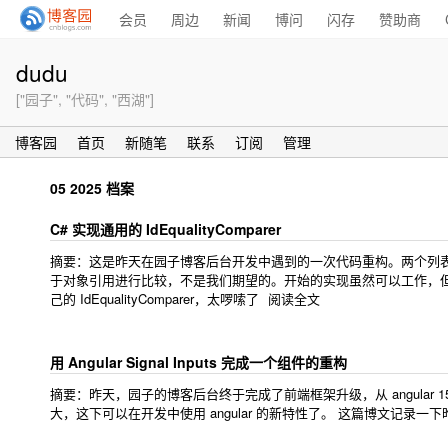
会员
周边
新闻
博问
闪存
赞助商
dudu
["园子", "代码", "西湖"]
博客园
首页
新随笔
联系
订阅
管理
05 2025 档案
C# 实现通用的 IdEqualityComparer
摘要：这是昨天在园子博客后台开发中遇到的一次代码重构。两个列表进行 uni
于对象引用进行比较，不是我们期望的。开始的实现虽然可以工作，但将 Id
己的 IdEqualityComparer，太啰嗦了
阅读全文
用 Angular Signal Inputs 完成一个组件的重构
摘要：昨天，园子的博客后台终于完成了前端框架升级，从 angular 15 升级到
大，这下可以在开发中使用 angular 的新特性了。 这篇博文记录一下昨天晚上