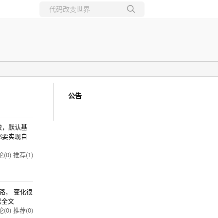
所有博客
当前博客
公告
比较，默认基
都要实现自
(0)
推荐(1)
）之路， 变化很
读全文
(0)
推荐(0)