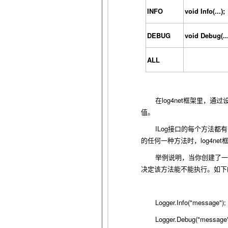
INFO
void Info(...);
DEBUG
void Debug(...
ALL
log4net
在
框架里，通过
值。
ILog
接口的每个方法都有
log4net
的任何一种方法时，
举例说明，当你创建了一
决定该方法能不能执行。如下
Logger.Info("message");
Logger.Debug("message"