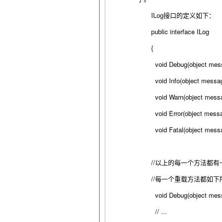
ILog
接口的定义如下：
public interface ILog
{
void Debug(object mes
void Info(object messa
void Warn(object mess
void Error(object mess
void Fatal(object mess
//
以上的每一个方法都有
//
每一个重载方法都如下
void Debug(object mes
// ...