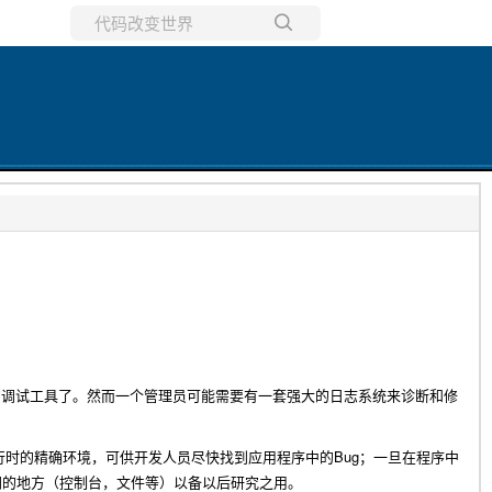
所有博客
当前博客
的调试工具了。然而一个管理员可能需要有一套强大的日志系统来诊断和修
Bug
行时的精确环境，可供开发人员尽快找到应用程序中的
；一旦在程序中
同的地方（控制台，文件等）以备以后研究之用。