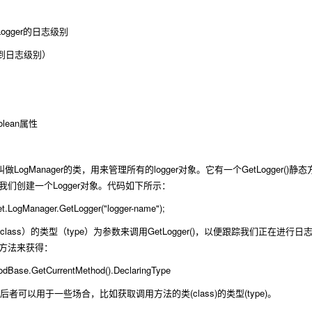
Logger
的日志级别
到日志级别）
olean
属性
LogManager
logger
GetLogger()
叫做
的类，用来管理所有的
对象。它有一个
静态
Logger
我们创建一个
对象。代码如下所示：
net.LogManager.GetLogger("logger-name");
class
type
GetLogger()
）的类型（
）为参数来调用
，以便跟踪我们正在进行日
方法来获得：
odBase.GetCurrentMethod().DeclaringType
(class)
(type)
后者可以用于一些场合，比如获取调用方法的类
的类型
。