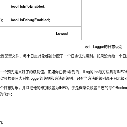
bool IsInfoEnabled;
);
bool IsDebugEnabled;
Lowest
1
Logger
表
的日志级别
设置配置文件，每个日志对象都被分配了一个日志优先级别。如果没有给一个日
1
ILog
Inof()
INFO
一个预先定义好了的级别值。正如你在表
看到的，
的
方法具有
logger
框架会检查日志对象
的级别和方法的级别。只有当方法的级别高于日志级
INFO
Boole
个日志对象，并且把他的级别设置为
。于是框架会设置日志的每个
的代码：
);