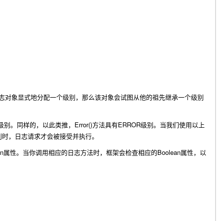
志对象显式地分配一个级别，那么该对象会试图从他的祖先继承一个级别
Error()
ERROR
级别。同样的，以此类推，
方法具有
级别。当我们使用以上
别时，日志请求才会被接受并执行。
an
Boolean
属性。当你调用相应的日志方法时，框架会检查相应的
属性，以