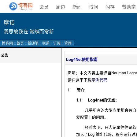
会员
周边
新闻
博问
闪存
赞助商
摩诘
我思故我在 常辨而常新
博客园
::
首页
::
新随笔
::
联系
::
订阅
::
管理
::
公告
Log4Net使用指南
声明：本文内容主要译自Nauman Leghar
请在这里下载
示例代码
1
简介
1.1
Log4net
的优点：
几乎所有的大型应用都会有自
复配置上的问题。
经验表明，日志记录往往是软
Log
加入了
输出代码，程序运行过