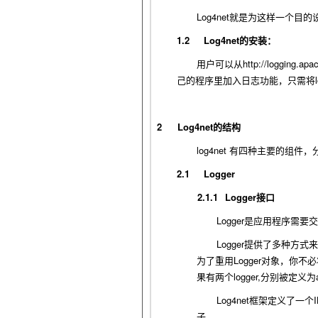
Log4net
就是为这样一个目的
1.2
Log4net
的安装：
http://logging.apa
用户可以从
己的程序里加入日志功能，只需将
2
Log4net
的结构
log4net
有四种主要的组件，
2.1
Logger
2.1.1
Logger
接口
Logger
是应用程序需要交
Logger
提供了多种方式来
Logger
为了重用
对象，你不必
logger,
果有两个
分别被定义为
Log4net
框架定义了一个
子。