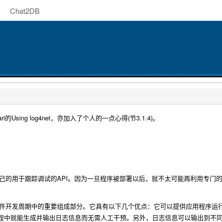
Chat2DB
i的Using log4net，亦加入了个人的一点心得(节3.1.4)。
API
己的用于跟踪调试的
。因为一旦程序被部署以后，就不太可能再利用专门
件开发周期中的重要组成部分。它具有以下几个优点：它可以提供应用程序运
程中就能生成并输出日志信息而无需人工干预。另外，日志信息可以输出到不