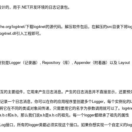
.NET
设计的，用于
开发环境的日志记录包。
che.org/log4net/
log4net
src
lo
下载
的源代码。解压软件包后，在解压的
目录下将
log4net.dll
引入工程即可。
Logger
, Repository
, Appender
Layout
分别是
（记录器）
（库）
（附着器）以及
互的主要组件，它用来产生日志消息。产生的日志消息并不直接显示，还要预
Logger
记录一个日志消息，你可以在你的应用程序里创建多个
，每个实例化的
log4n
将它在不同的类或对象间传递，只需要用它的名字为参数调用就可以了。
a.b.c
a.b
a.b
a.b.c
logger
和
，那么我们说
是
的祖先。每一个
都继承了祖先的属性
ILog
logger
lo
接口，所有的
类都必须实现这个接口。如果你想实现一个自定义的