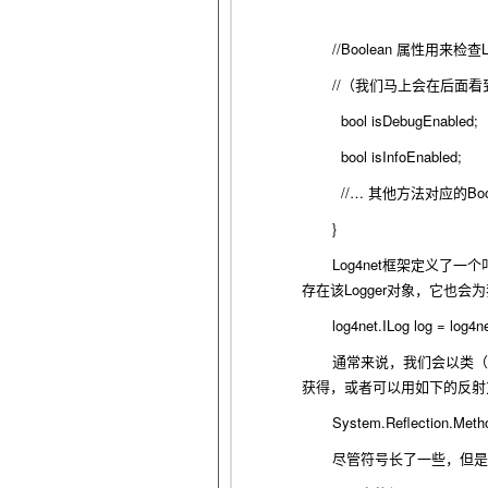
//Boolean
属性用来检查
//
（我们马上会在后面看
bool isDebugEnabled;
bool isInfoEnabled;
//…
Bo
其他方法对应的
}
Log4net
框架定义了一个
Logger
存在该
对象，它也会为
log4net.ILog log = log4
通常来说，我们会以类（
获得，或者可以用如下的反射
System.Reflection.Meth
尽管符号长了一些，但是