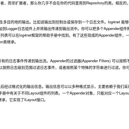
Repository
用者，而非扩展者，那么你几乎不会在你的代码里用到
的类。相反的
log4net
生多目的地的输出。比如说输出到控制台或保存到一个日志文件。
能够
Logger
Appender
加到
日志组件上并将输出传递到输出流中。你可以把多个
组件
log4net
Appender
整列表可以在
框架的帮助手册中找到。有了这些现成的
组件，
on
类继承。
Appender
(Appender Filters)
所有的日志事件传递到输出流。
的过滤器
可以按照
以按照日志级别范围过滤日志事件，或者按照某个特殊的字符串进行过滤。你
最后经过格式化的输出信息。输出信息可以以多种格式显示，主要依赖于我们采
Layout
Appender
Layou
手册中有关于不同
组件的列表。一个
对象，只能对应一个
ILayout
继承，它实现了
接口。