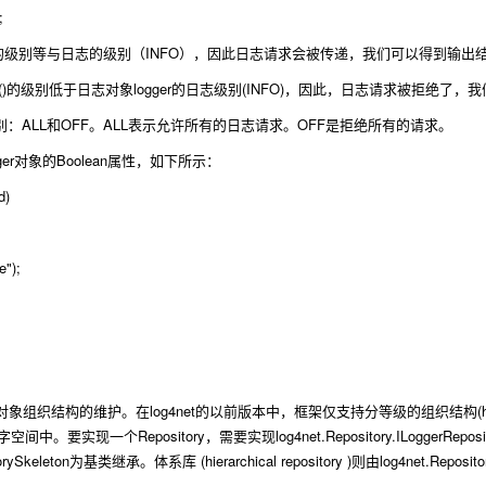
;
INFO
的级别等与日志的级别（
），因此日志请求会被传递，我们可以得到输出
)
logger
(INFO)
的级别低于日志对象
的日志级别
，因此，日志请求被拒绝了，我
ALL
OFF
ALL
OFF
别：
和
。
表示允许所有的日志请求。
是拒绝所有的请求。
er
Boolean
对象的
属性，如下所示：
d)
");
log4net
(
对象组织结构的维护。在
的以前版本中，框架仅支持分等级的组织结构
Repository
log4net.Repository.ILoggerRepos
字空间中。要实现一个
，需要实现
orySkeleton
(hierarchical repository )
log4net.Reposito
为基类继承。体系库
则由