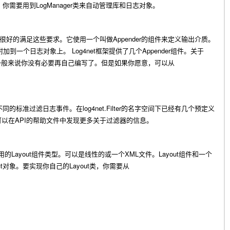
LogManager
，你需要用到
类来自动管理库和日志对象。
Appender
很好的满足这些要求。它使用一个叫做
的组件来定义输出介质。
Log4net
Appender
附加到一个日志对象上。
框架提供了几个
组件。关于
一般来说你没有必要再自己编写了。但是如果你愿意，可以从
log4net.Filter
不同的标准过滤日志事件。在
的名字空间下已经有几个预定义
API
可以在
的帮助文件中发现更多关于过滤器的信息。
Layout
XML
Layout
用的
组件类型。可以是线性的或一个
文件。
组件和一个
t
Layout
对象。要实现你自己的
类，你需要从