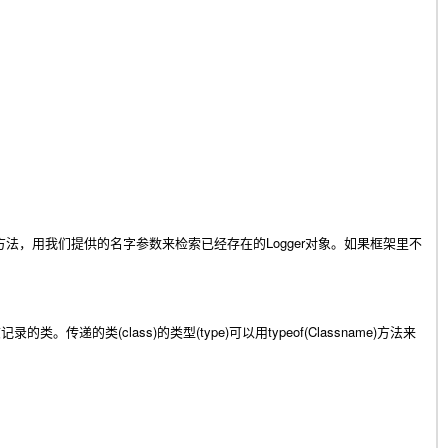
Logger
方法，用我们提供的名字参数来检索已经存在的
对象。如果框架里不
(class)
(type)
typeof(Classname)
志记录的类。传递的类
的类型
可以用
方法来