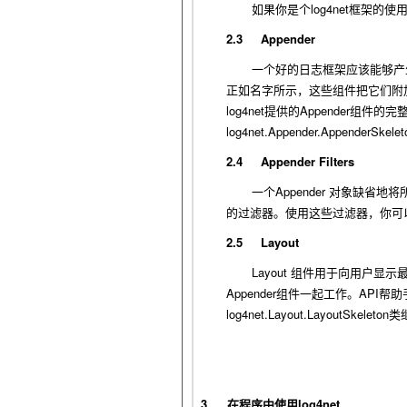
log4net
如果你是个
框架的使
2.3
Appender
一个好的日志框架应该能够产
正如名字所示，这些组件把它们附
log4net
Appender
提供的
组件的完
log4net.Appender.AppenderSkelet
2.4
Appender Filters
Appender
一个
对象缺省地将
的过滤器。使用这些过滤器，你可
2.5
Layout
Layout
组件用于向用户显示
Appender
API
组件一起工作。
帮助
log4net.Layout.LayoutSkeleton
类
3
log4net
在程序中使用