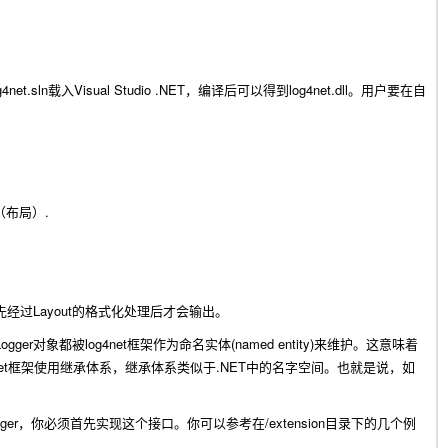
g4net.sln
Visual Studio .NET
log4net.dll
载入
，编译后可以得到
。用户要在自
.
（布局）
Layout
先经过
的格式化处理后才会输出。
Logger
log4net
(named entity)
对象都被
框架作为命名实体
来维护。这意味着
et
.NET
框架使用继承体系，继承体系类似于
中的名字空间。也就是说，如
gger
/extension
，你必须首先实现这个接口。你可以参考在
目录下的几个例