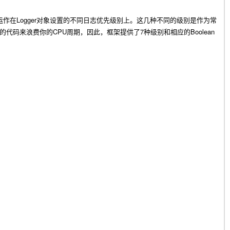
Logger
运作在
对象设置的不同日志优先级别上。这几种不同的级别是作为常
CPU
7
Boolean
的代码来浪费你的
周期，因此，框架提供了
种级别和相应的