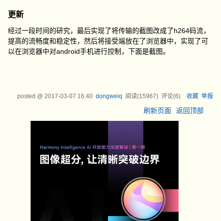
更新
经过一段时间的研究，最后实现了将传输的截图改成了h264码流，
提高的流畅度和稳定性，然后将接受端放在了浏览器中，实现了可
以在浏览器中对android手机进行控制，下面是截图。
posted @
2017-03-07 16:40
dongweiq
阅读(
15967
) 评论(
6
)
收藏
举报
刷新页面
返回顶部