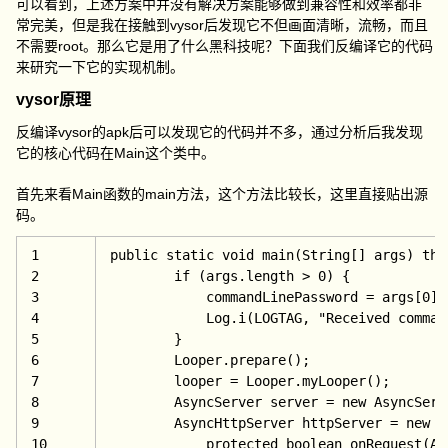
可以看到，上述方案中并没有解决方案能够做到兼容性和效率都非
常完美，但是我在接触到vysor后发现它不但画面清晰，流畅，而且
不需要root。那么它是用了什么黑科技呢？下面我们反编译它的代码
来研究一下它的实现机制。
vysor原理
反编译vysor的apk后可以发现它的代码并不多，通过分析后我发现
它的核心代码在Main这个类中。
首先来看Main函数的main方法，这个方法比较长，这里直接贴出源
码。
1
public 
static 
void 
main
(String[] args) 
thr
2
if (args.length > 
0) {
3
            commandLinePassword = args[
0];
4
            Log.i(LOGTAG, 
"Received comman
5
        }
6
        Looper.prepare();
7
        looper = Looper.myLooper();
8
        AsyncServer server = 
new AsyncServ
9
        AsyncHttpServer httpServer = 
new A
10
protected 
boolean 
onRequest
(As