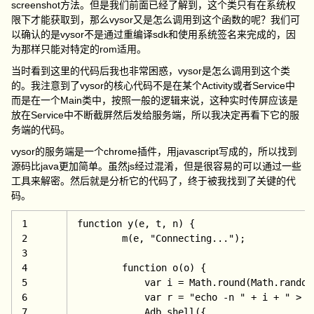
screenshot方法。但是我们前面已经了解到，这个类只有在系统权
限下才能获取到，那么vysor又是怎么调用到这个函数的呢？我们可
以确认的是vysor不是通过重编译sdk和使用系统签名来完成的，因
为那样只能对特定的rom适用。
当时看到这里的代码后我也非常困惑，vysor是怎么调用到这个类
的。我注意到了vysor的核心代码不是在某个Activity或者Service中
而是在一个Main类中，按照一般的逻辑来说，这种实时传屏应该是
放在Service中不断截屏然后发给服务端，所以我决定再看下它的服
务端的代码。
vysor的服务端是一个chrome插件，用javascript写成的，所以找到
源码比java更加简单。虽然js经过混淆，但是很容易的可以通过一些
工具来解密。然后就是分析它的代码了，终于被我找到了关键的代
码。
1
function 
y(
e, t, n) {
2
        m(e, 
"Connecting...");
3
4
function 
o(
o) {
5
var i = 
Math.round(
Math.random
6
var r = 
"echo -n " + i + 
" > /
7
            Adb.shell({