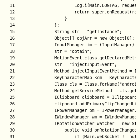
11
                Log.i(Main.LOGTAG, request
12
return 
super.onRequest(req
13
            }
14
        };
15
        String str = 
"getInstance";
16
        Object[] objArr = 
new Object[
0];
17
        InputManager im = (InputManager) I
18
        str = 
"obtain";
19
        MotionEvent.class.getDeclaredMetho
20
        str = 
"injectInputEvent";
21
        Method injectInputEventMethod = In
22
        KeyCharacterMap kcm = KeyCharacter
23
        Class cls = Class.forName(
"android
24
        Method getServiceMethod = cls.getD
25
        IClipboard clipboard = IClipboard.
26
        clipboard.addPrimaryClipChangedLis
27
        IPowerManager pm = IPowerManager.S
28
        IWindowManager wm = IWindowManager
29
        IRotationWatcher watcher = 
new Stu
30
public 
void 
onRotationChanged
(
31
if (Main.webSocket != 
null