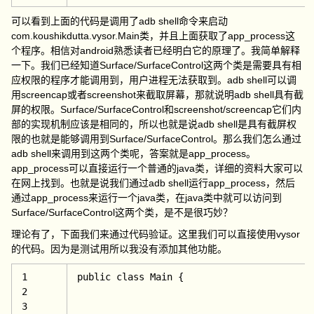
可以看到上面的代码是调用了adb shell命令来启动
com.koushikdutta.vysor.Main类，并且上面获取了app_process这
个程序。相信对android熟悉读者已经明白它的原理了。我简单解释
一下。我们已经知道Surface/SurfaceControl这两个类是需要具有相
应权限的程序才能调用到，用户进程无法获取到。adb shell可以调
用screencap或者screenshot来截取屏幕，那就说明adb shell具有截
屏的权限。Surface/SurfaceControl和screenshot/screencap它们内
部的实现机制应该是相同的，所以也就是说adb shell是具有截屏权
限的也就是能够调用到Surface/SurfaceControl。那么我们怎么通过
adb shell来调用到这两个类呢，答案就是app_process。
app_process可以直接运行一个普通的java类，详细的资料大家可以
在网上找到。也就是说我们通过adb shell运行app_process，然后
通过app_process来运行一个java类，在java类中就可以访问到
Surface/SurfaceControl这两个类，是不是很巧妙？
理论有了，下面我们来通过代码验证。这里我们可以直接使用vysor
的代码。因为是测试用所以我没有添加其他功能。
1
public 
class 
Main {
2
3