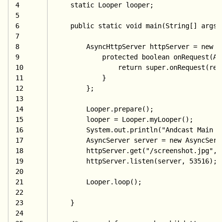
4
static Looper looper;
5
6
public 
static 
void 
main
(String[] args)
7
8
        AsyncHttpServer httpServer = 
new A
9
protected 
boolean 
onRequest
(As
10
return 
super.onRequest(req
11
            }
12
        };
13
14
        Looper.prepare();
15
        looper = Looper.myLooper();
16
        System.out.println(
"Andcast Main E
17
        AsyncServer server = 
new AsyncServ
18
        httpServer.get(
"/screenshot.jpg", 
19
        httpServer.listen(server, 
53516);
20
21
        Looper.loop();
22
23
    }
24