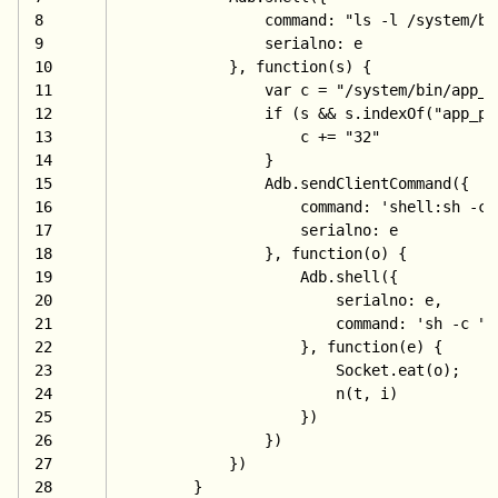
8
                command: 
"ls -l /system/bi
9
                serialno: e
10
            }, 
function(
s) {
11
var c = 
"/system/bin/app_p
12
if (s && s.indexOf(
"app_pr
13
                    c += 
"32"
14
                }
15
                Adb.sendClientCommand({
16
                    command: 
'shell:sh -c 
17
                    serialno: e
18
                }, 
function(
o) {
19
                    Adb.shell({
20
                        serialno: e,
21
                        command: 
'sh -c "'
22
                    }, 
function(
e) {
23
                        Socket.eat(o);
24
                        n(t, i)
25
                    })
26
                })
27
            })
28
        }