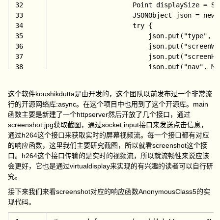
32
                    Point displaySize = Su
33
                    JSONObject json = 
new 
34
try {
35
                        json.put(
"type", 
"
36
                        json.put(
"screenWi
37
                        json.put(
"screenHe
38
                        json.put(
"nav", Ma
39
                        Main.webSocket.sen
40
                    } 
catch (JSONException
这个软件koushikdutta是由开发的，这个团队以前发布过一个非常流
41
                    }
行的开源网络库:async。在这个项目中也用到了这个开源库。main
42
                }
函数主要是新建了一个httpserver然后开放了几个接口，通过
43
            }
screenshot.jpg获取截图，通过socket input接口来发送点击信息，
44
        };
通过h264这个接口来获取实时的屏幕视频流。每一个接口都有对应
45
        wm.watchRotation(watcher);
的响应函数，这里我们主要研究截图，所以就看screenshot这个接
46
        httpServer.get(
"/screenshot.jpg", 
口。h264这个接口传输的是实时的视频流，所以就流畅性来说应该
47
        httpServer.websocket(
"/input", 
"mi
会更好，它也是通过virtualdisplay来实现的有兴趣的读者可以自行研
48
        httpServer.get(
"/h264", 
new Anonym
究。
49
        Log.i(LOGTAG, 
"Server starting");
50
        AsyncServerSocket rawSocket = serv
接下来我们来看screenshot对应的响应函数AnonymousClass5的实
51
if (httpServer.listen(server, 
5351
现代码。
52
            System.out.println(
"No server 