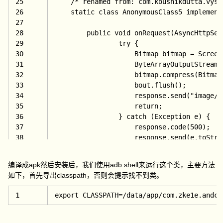
25
/* renamed from: com.koushikdutta.vyso
26
static 
class 
AnonymousClass5 
implement
27
28
public 
void 
onRequest
(AsyncHttpSer
29
try {
30
                    Bitmap bitmap = Screen
31
                    ByteArrayOutputStream 
32
                    bitmap.compress(Bitmap
33
                    bout.flush();
34
                    response.send(
"image/j
35
return;
36
                } 
catch (Exception e) {
37
                    response.code(
500);
38
                    response.send(e.toStri
39
return;
40
                }
编译成apk然后安装后，我们使用adb shell来运行这个类，主要方法
41
        }
如下，首先导出classpath，否则会提示找不到类。
42
    }
43
}
1
export CLASSPATH=/data/app/com.zke1e.andca