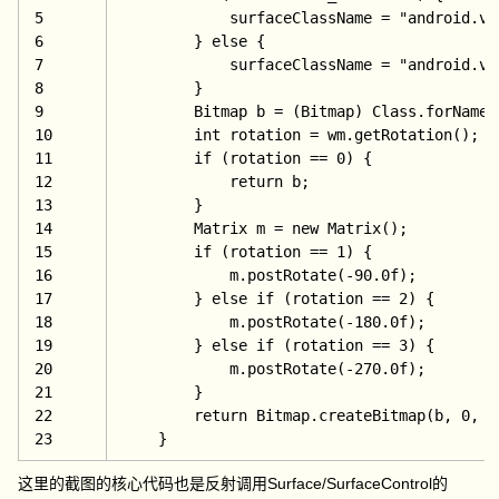
5
            surfaceClassName = 
"android.vi
6
        } 
else {
7
            surfaceClassName = 
"android.vi
8
        }
9
        Bitmap b = (Bitmap) Class.forName(
10
int rotation = wm.getRotation();
11
if (rotation == 
0) {
12
return b;
13
        }
14
        Matrix m = 
new Matrix();
15
if (rotation == 
1) {
16
            m.postRotate(-
90.0f);
17
        } 
else 
if (rotation == 
2) {
18
            m.postRotate(-
180.0f);
19
        } 
else 
if (rotation == 
3) {
20
            m.postRotate(-
270.0f);
21
        }
22
return Bitmap.createBitmap(b, 
0, 
0
23
    }
这里的截图的核心代码也是反射调用Surface/SurfaceControl的