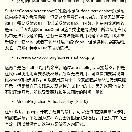
反射调用SurfaceControl.screenshot()/Surface.screenshot()
SurfaceControl.screenshot()(低版本是Surface.screenshot())是系
统内部提供的截屏函数，但是这个函数是@hide的，所以无法直接
调用，需要反射调用。我尝试反射调用这个函数，但是函数返回的
是null，后面发现SurfaceControl这个类也是隐藏的，所以从用户代
码中无法获取这个类。也有一些方法能够调用到这个函数，比如重
新编译一套sdk，或者在源码环境下编译apk，但是这种方案兼容性
太差，只能在特定ROM下成功运行。
screencap -p xxx.png/screenshot xxx.png
这两个是在shell下调用的命令，通过adb shell可以直接截图，但是
在代码里调用则需要系统权限，所以无法调用。可以看到要实现类
似vysor的同步操作，可以使用这两个命令来截取屏幕然后传到电脑
显示，但是我自己实现后发现这种方式非常的卡，因为这两个命令
不能压缩图片，所以导致获取和生成图片的时间非常长。
MediaProjection,VirtualDisplay (>=5.0)
在5.0以后，google开放了截屏的接口，可以通过”虚拟屏幕”来录制
和截取屏幕，不过因为这种方式会弹出确认对话框，并且只在5.0上
有效，所以我没有对这种方案做深入的研究。