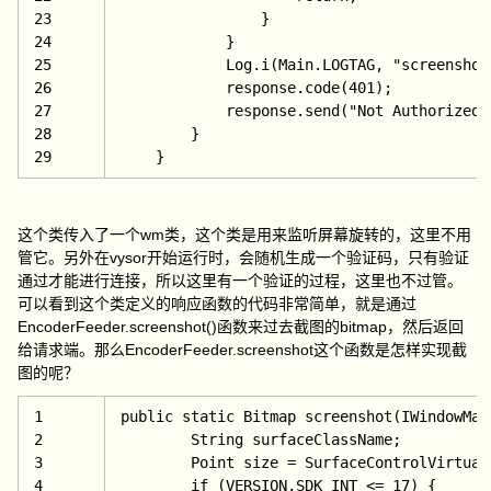
23
                }
24
            }
25
            Log.i(Main.LOGTAG, 
"screenshot
26
            response.code(
401);
27
            response.send(
"Not Authorized.
28
        }
29
    }
这个类传入了一个wm类，这个类是用来监听屏幕旋转的，这里不用
管它。另外在vysor开始运行时，会随机生成一个验证码，只有验证
通过才能进行连接，所以这里有一个验证的过程，这里也不过管。
可以看到这个类定义的响应函数的代码非常简单，就是通过
EncoderFeeder.screenshot()函数来过去截图的bitmap，然后返回
给请求端。那么EncoderFeeder.screenshot这个函数是怎样实现截
图的呢？
1
public 
static Bitmap 
screenshot
(IWindowMan
2
        String surfaceClassName;
3
        Point size = SurfaceControlVirtual
4
if (VERSION.SDK_INT <= 
17) {