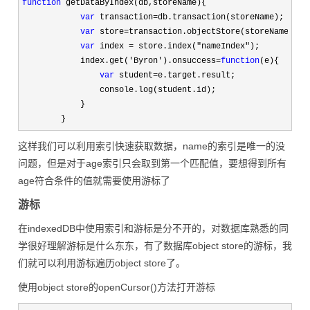
function
 getDataByIndex(db,storeName){

var
 transaction=
db.transaction(storeName);

var
 store=
transaction.objectStore(storeName);

var
 index = store.index("nameIndex"
);

            index.get(
'Byron').onsuccess=
function
(e){

var
 student=
e.target.result;

                console.log(student.id);

            }

        }
这样我们可以利用索引快速获取数据，name的索引是唯一的没
问题，但是对于age索引只会取到第一个匹配值，要想得到所有
age符合条件的值就需要使用游标了
游标
在indexedDB中使用索引和游标是分不开的，对数据库熟悉的同
学很好理解游标是什么东东，有了数据库object store的游标，我
们就可以利用游标遍历object store了。
使用object store的openCursor()方法打开游标