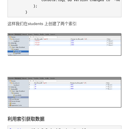
                console.log(
'DB version changed to '+
version
            };

        }
这样我们在students 上创建了两个索引
利用索引获取数据