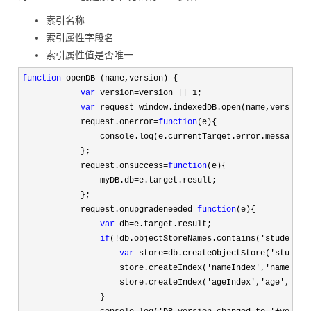
索引名称
索引属性字段名
索引属性值是否唯一
function
 openDB (name,version) {

var
 version=version || 1
;

var
 request=
window.indexedDB.open(name,version);
            request.onerror
=
function
(e){

                console.log(e.currentTarget.error.message);

            };

            request.onsuccess
=
function
(e){

                myDB.db
=
e.target.result;

            };

            request.onupgradeneeded
=
function
(e){

var
 db=
e.target.result;

if
(!db.objectStoreNames.contains('students'
var
 store=db.createObjectStore('student
                    store.createIndex(
'nameIndex','name',{u
                    store.createIndex(
'ageIndex','age',{uni
                }
