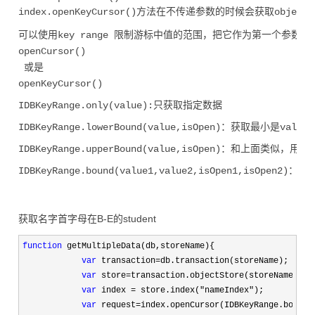
index.openKeyCursor()方法在不传递参数的时候会获取ob
可以使用key range 限制游标中值的范围，把它作为第一个参数传
openCursor()
 或是 
openKeyCursor()
IDBKeyRange.only(value):只获取指定数据
IDBKeyRange.lowerBound(value,isOpen)：获取
IDBKeyRange.upperBound(value,isOpen)：和上面类似
IDBKeyRange.bound(value1,value2,isOpen1,isOpen2)
获取名字首字母在B-E的student
function
 getMultipleData(db,storeName){

var
 transaction=
db.transaction(storeName);

var
 store=
transaction.objectStore(storeName);

var
 index = store.index("nameIndex"
);

var
 request=index.openCursor(IDBKeyRange.bound(