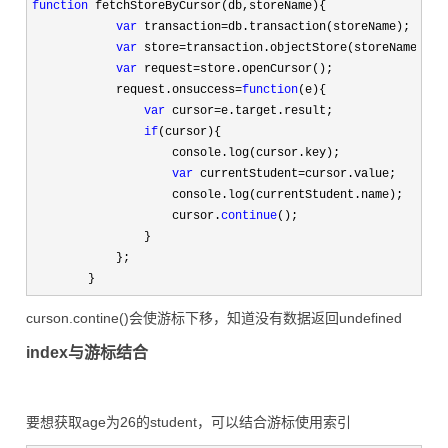
function
 fetchStoreByCursor(db,storeName){

var
 transaction=
db.transaction(storeName);

var
 store=
transaction.objectStore(storeName);

var
 request=
store.openCursor();

            request.onsuccess
=
function
(e){

var
 cursor=
e.target.result;

if
(cursor){

                    console.log(cursor.key);

var
 currentStudent=
cursor.value;

                    console.log(currentStudent.name);

                    cursor.
continue
();

                }

            };

        }
curson.contine()会使游标下移，知道没有数据返回undefined
index与游标结合
要想获取age为26的student，可以结合游标使用索引