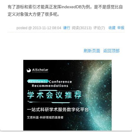
有了游标和索引才能真正发挥indexedDB为例，是不是感觉比自
定义对象强大方便了很多呢。
posted @
2013-11-12 08:04
谦行
阅读(
30213
) 评论(
7
)
收藏
举报
刷新页面
返回顶部