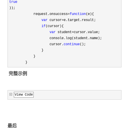
true
));

            request.onsuccess
=
function
(e){

var
 cursor=
e.target.result;

if
(cursor){

var
 student=
cursor.value;

                    console.log(student.name);

                    cursor.
continue
();

                }

            }

        }
完整示例
View Code
最后