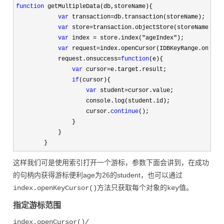
function
 getMultipleData(db,storeName){

var
 transaction=
db.transaction(storeName);

var
 store=
transaction.objectStore(storeName);

var
 index = store.index("ageIndex"
);

var
 request=index.openCursor(IDBKeyRange.only(2
            request.onsuccess
=
function
(e){

var
 cursor=
e.target.result;

if
(cursor){

var
 student=
cursor.value;

                    console.log(student.id);

                    cursor.
continue
();

                }

            }

        }
这样我们可是使用索引打开一个游标，参数下面会讲到，在成功
的句柄内获得游标便利age为26的student，也可以通过
index.openKeyCursor()方法只获取每个对象的key值。
指定游标范围
index.openCursor()/