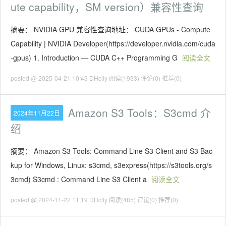
ute capability，SM version）兼容性查询
摘要： NVIDIA GPU 兼容性查询地址： CUDA GPUs - Compute
Capability | NVIDIA Developer(https://developer.nvidia.com/cuda
-gpus) 1. Introduction — CUDA C++ Programming G
阅读全文
posted @ 2025-04-21 10:43 DHclly
阅读(1933)
评论(0)
推荐(0)
Amazon S3 Tools：S3cmd 介
2024年11月22日
绍
摘要： Amazon S3 Tools: Command Line S3 Client and S3 Bac
kup for Windows, Linux: s3cmd, s3express(https://s3tools.org/s
3cmd) S3cmd : Command Line S3 Client a
阅读全文
posted @ 2024-11-22 11:19 DHclly
阅读(485)
评论(0)
推荐(0)