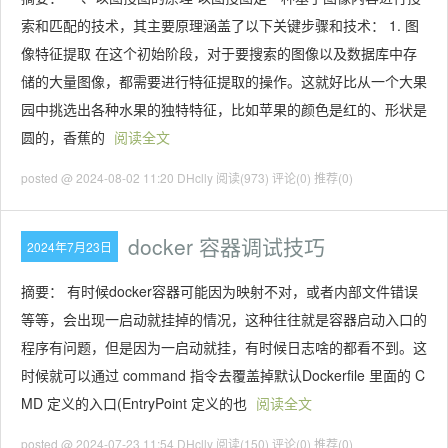
索和匹配的技术，其主要原理涵盖了以下关键步骤和技术： 1. 图
像特征提取 在这个初始阶段，对于要搜索的图像以及数据库中存
储的大量图像，都需要进行特征提取的操作。这就好比从一个大果
园中挑选出各种水果的独特特征，比如苹果的颜色是红的、形状是
圆的，香蕉的
阅读全文
posted @ 2024-08-02 11:20 DHclly
阅读(973)
评论(0)
推荐(0)
docker 容器调试技巧
2024年7月23日
摘要： 有时候docker容器可能因为映射不对，或者内部文件错误
等等，会出现一启动就挂掉的情况，这种往往就是容器启动入口的
程序有问题，但是因为一启动就挂，有时候日志啥的都看不到。这
时候就可以通过 command 指令去覆盖掉默认Dockerfile 里面的 C
MD 定义的入口(EntryPoint 定义的也
阅读全文
posted @ 2024-07-23 11:54 DHclly
阅读(150)
评论(0)
推荐(0)