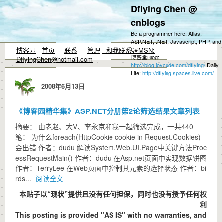
Dflying Chen @
cnblogs
Be a programmer here. Atlas,
ASP.NET, .NET, Javascript, PHP, and
博客园
首页
联系
管理
和我联系，MSN:
C#
博客堂Blog:
DflyingChen@hotmail.com
http://blog.joycode.com/dflying/
Daily
Life:
http://dflying.spaces.live.com/
2008年6月13日
《博客园精华集》ASP.NET分册第2论筛选结果文章列表
摘要： 由老赵、大V、李永京和我一起筛选完成，一共440
笔： 为什么foreach(HttpCookie cookie in Request.Cookies)
会出错 作者：dudu 解读System.Web.UI.Page中关键方法Proc
essRequestMain() 作者：dudu 在Asp.net页面中实现数据饼图
作者：TerryLee 在Web页面中控制其元素的选择状态 作者：bi
rds...
阅读全文
本贴子以“现状”提供且没有任何担保，同时也没有授予任何权
利
This posting is provided "AS IS" with no warranties, and