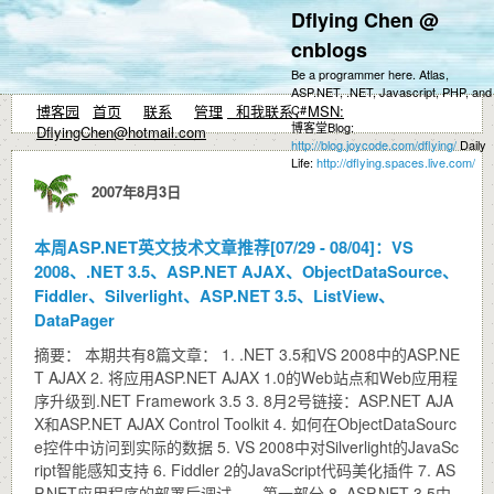
Dflying Chen @
cnblogs
Be a programmer here. Atlas,
ASP.NET, .NET, Javascript, PHP, and
博客园
首页
联系
管理
和我联系，MSN:
C#
博客堂Blog:
DflyingChen@hotmail.com
http://blog.joycode.com/dflying/
Daily
Life:
http://dflying.spaces.live.com/
2007年8月3日
本周ASP.NET英文技术文章推荐[07/29 - 08/04]：VS
2008、.NET 3.5、ASP.NET AJAX、ObjectDataSource、
Fiddler、Silverlight、ASP.NET 3.5、ListView、
DataPager
摘要： 本期共有8篇文章： 1. .NET 3.5和VS 2008中的ASP.NE
T AJAX 2. 将应用ASP.NET AJAX 1.0的Web站点和Web应用程
序升级到.NET Framework 3.5 3. 8月2号链接：ASP.NET AJA
X和ASP.NET AJAX Control Toolkit 4. 如何在ObjectDataSourc
e控件中访问到实际的数据 5. VS 2008中对Silverlight的JavaSc
ript智能感知支持 6. Fiddler 2的JavaScript代码美化插件 7. AS
P.NET应用程序的部署后调试——第一部分 8. ASP.NET 3.5中