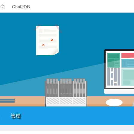
助商
Chat2DB
管理