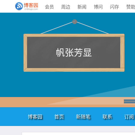
会员
周边
新闻
博问
闪存
赞
帆张芳显
博客园
首页
新随笔
联系
订阅