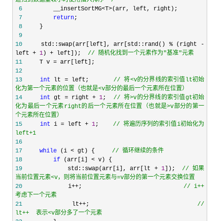
 6
         __insertSortMG<T>
 7
return
 8
 9
10
     std::swap(arr[left], arr[std::rand() % (right - 
left + 
1
) + left]);  
//
 随机化找到一个元素作为"基准"元素 
11
     T v =
12
13
int
 lt = left;       
//
 将<v的分界线的索引值lt初始
化为第一个元素的位置（也就是<v部分的最后一个元素所在位置）
14
int
 gt = right + 
1
;  
//
 将>v的分界线的索引值gt初始
化为最后一个元素right的后一个元素所在位置（也就是>v部分的第一
个元素所在位置）     
15
int
 i = left + 
1
;    
//
 将遍历序列的索引值i初始化为 
left+1
16
17
while
 (i < gt) {     
//
 循环继续的条件
18
if
 (arr[i] <
19
             std::swap(arr[i], arr[lt + 
1
]);  
//
 如果
当前位置元素<v，则将当前位置元素与=v部分的第一个元素交换位置 
20
             i++;                             
//
 i++  
考虑下一个元素
21
             lt++;                            
//
lt++  表示<v部分多了一个元素