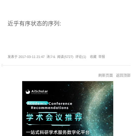
近乎有序状态的序列:
发表于
2017-03-11 21:47
涛少&
阅读(
5727
) 评论(
1
)
收藏
举报
刷新页面
返回顶部