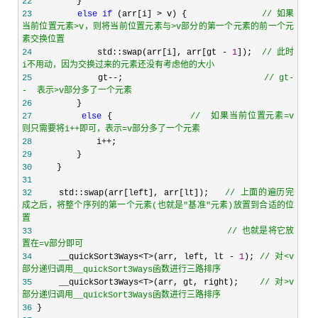
22
23
else
if
 (arr[i] > v) {               
//
 如果
当前位置元素>v，则将当前位置元素与>v部分的第一个元素的前一个元
素交换位置
24
             std::swap(arr[i], arr[gt - 
1
]);  
//
 此时
i不用动，因为交换过来的元素还没有考虑他的大小
25
             gt--;                            
//
 gt-
-  表示>v部分多了一个元素
26
27
else
 {              
//
  如果当前位置元素=v   
则只需要将i++即可，表示=v部分多了一个元素
28
             i++
29
30
31
32
     std::swap(arr[left], arr[lt]);   
//
 上面的遍历完
成之后，将整个序列的第一个元素(也就是"基准"元素)放置到合适的位
33
//
 也就是将它放
置在=v部分即可
34
     __quickSort3Ways<T>(arr, left, lt - 
1
); 
//
 对<v
部分递归调用__quickSort3Ways函数进行三路排序
35
     __quickSort3Ways<T>(arr, gt, right);    
//
 对>v
部分递归调用__quickSort3Ways函数进行三路排序
36