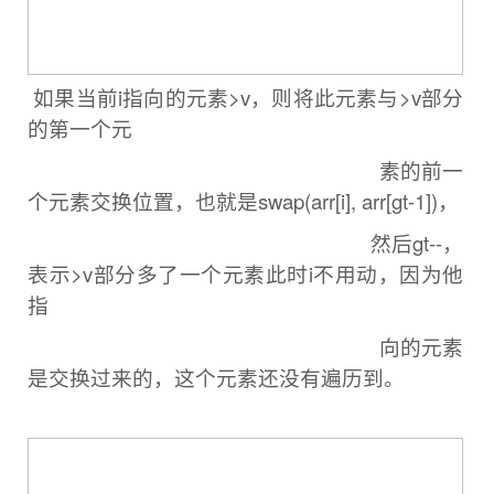
如果当前i指向的元素>v，则将此元素与>v部分
的第一个元
素的前一
个元素交换
位置，
也就是swap(arr[i], arr[gt-1])，
然后gt--，
表示>v部分多了一个元素
此时i不用动，因为他
指
向的元素
是交换过来的，这个元素还没有遍历到。