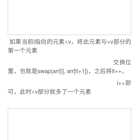
如果当前i指向的元素<v，将此元素与=v部分的
第一个元素
交换位
置，
也就是swap(arr[i], arr[lt+1])，之后将lt++，
i++即
可，此时<v部分就
多了一个元素