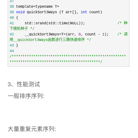
37
38
39
void
 quickSort3Ways (T arr[], 
int
40
41
     std::srand(std::time(NULL));               
/*
 种
下随机种子 
*/
42
     __quickSort3Ways<T>(arr, 
0
, count - 
1
);    
/*
 调
用__quickSort3Ways函数进行三路快速排序 
*/
43
44
/*
****************************************************
*****************************************
*/
3、性能测试
一般排序序列:
大量重复元素序列: