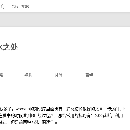
助商
Chat2DB
水之处
笔
联系
订阅
管理
上已经很多了，wooyun的知识库里面也有一篇总结的很好的文章，传送门：h
ps/3827，今晚在看书的时候看到RFI绕过包含，总结常用的技巧有：%00截断，利用
绕过。但是前两种方法
阅读全文