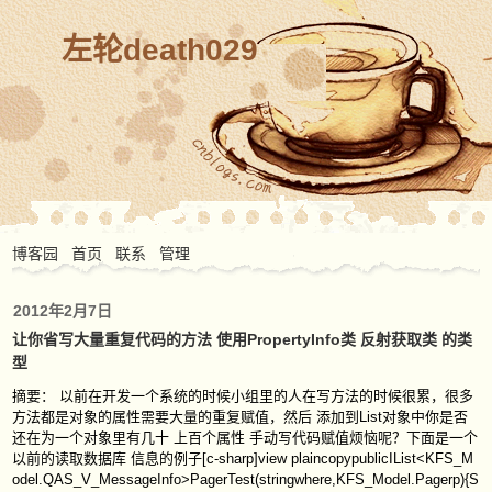
左轮death029
博客园
首页
联系
管理
2012年2月7日
让你省写大量重复代码的方法 使用PropertyInfo类 反射获取类 的类
型
摘要： 以前在开发一个系统的时候小组里的人在写方法的时候很累，很多
方法都是对象的属性需要大量的重复赋值，然后 添加到List对象中你是否
还在为一个对象里有几十 上百个属性 手动写代码赋值烦恼呢？下面是一个
以前的读取数据库 信息的例子[c-sharp]view plaincopypublicIList<KFS_M
odel.QAS_V_MessageInfo>PagerTest(stringwhere,KFS_Model.Pagerp){S