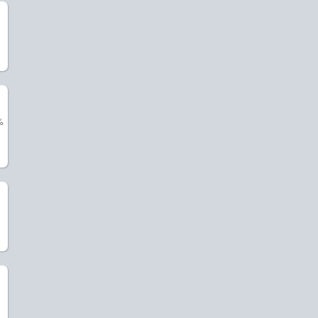
)
%
)
)