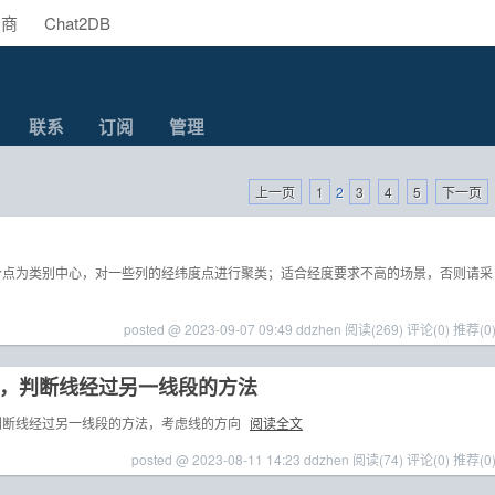
助商
Chat2DB
联系
订阅
管理
上一页
1
2
3
4
5
下一页
个点为类别中心，对一些列的经纬度点进行聚类；适合经度要求不高的场景，否则请采
posted @ 2023-09-07 09:49 ddzhen
阅读(269)
评论(0)
推荐(0
，判断线经过另一线段的方法
判断线经过另一线段的方法，考虑线的方向
阅读全文
posted @ 2023-08-11 14:23 ddzhen
阅读(74)
评论(0)
推荐(0