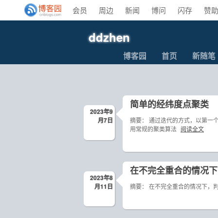
会员
周边
新闻
博问
闪存
赞
ddzhen
博客园
首页
新随笔
简单的经纬度点聚类
2023年9
月7日
摘要： 通过迭代的方式，以第一
用常规的聚类算法
阅读全文
在不完全重合的情况下
2023年8
月11日
摘要： 在不完全重合的情况下，