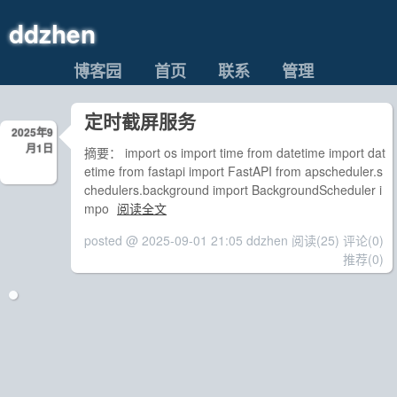
ddzhen
博客园
首页
联系
管理
定时截屏服务
2025年9
月1日
摘要： import os import time from datetime import dat
etime from fastapi import FastAPI from apscheduler.s
chedulers.background import BackgroundScheduler i
mpo
阅读全文
posted @ 2025-09-01 21:05 ddzhen
阅读(25)
评论(0)
推荐(0)