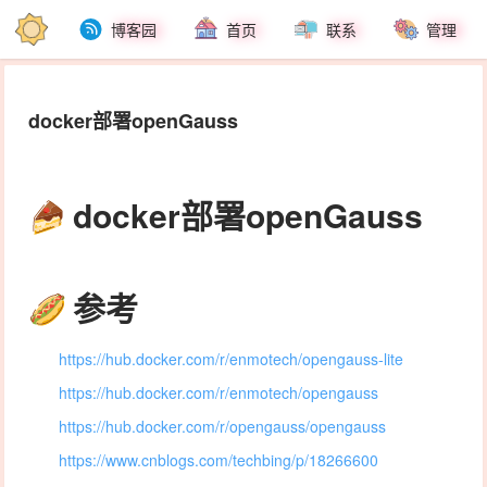
博客园
首页
联系
管理
docker部署openGauss
docker部署openGauss
参考
https://hub.docker.com/r/enmotech/opengauss-lite
https://hub.docker.com/r/enmotech/opengauss
https://hub.docker.com/r/opengauss/opengauss
https://www.cnblogs.com/techbing/p/18266600