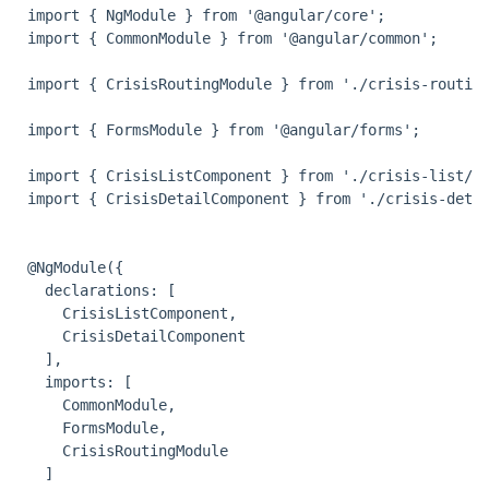
import { NgModule } from '@angular/core';

import { CommonModule } from '@angular/common';

import { CrisisRoutingModule } from './crisis-routing
import { FormsModule } from '@angular/forms';

import { CrisisListComponent } from './crisis-list/cr
import { CrisisDetailComponent } from './crisis-detai
@NgModule({

  declarations: [

    CrisisListComponent,

    CrisisDetailComponent

  ],

  imports: [

    CommonModule,

    FormsModule,

    CrisisRoutingModule

  ]
