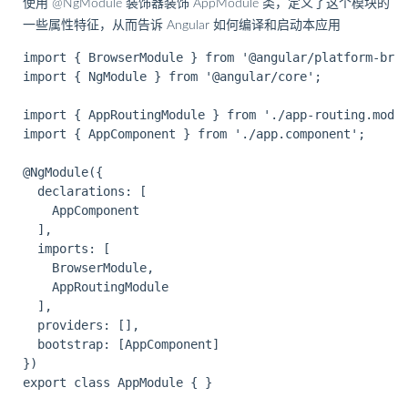
使用 @NgModule 装饰器装饰 AppModule 类，定义了这个模块的
一些属性特征，从而告诉 Angular 如何编译和启动本应用
import { BrowserModule } from '@angular/platform-brow
import { NgModule } from '@angular/core';

import { AppRoutingModule } from './app-routing.modul
import { AppComponent } from './app.component';

@NgModule({

  declarations: [

    AppComponent

  ],

  imports: [

    BrowserModule,

    AppRoutingModule

  ],

  providers: [],

  bootstrap: [AppComponent]

})
