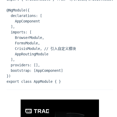
@NgModule({

  declarations: [

    AppComponent

  ],

  imports: [

    BrowserModule,

    FormsModule,

    CrisisModule, // 引入自定义模块

    AppRoutingModule

  ],

  providers: [],

  bootstrap: [AppComponent]

})
