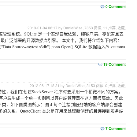
0 Comment
2013-01-04 06:17 by DanielWise,
7853
阅读,
11
推荐,
收藏
,
库管理系统。SQLite 是一个实现自我依赖、纯客户端、零配置且支
是世界上最广泛部署的开源数据库引擎。 本文中，我们将介绍如下内容：
Data Source=mytest.s3db");conn.Open();SQLite 数据插入/// <summa
19 Comment
2012-06-17 18:31 by DanielWise,
3153
阅读,
0
推荐,
收藏
,
们在创建StockServer 程序时要采用一个稍微不同的方案。
个客户端生成一个单一实例所以客户端管理器在这方面很高效。因此
类，如下图类图所示：图 4 每个连接到服务端的客户端都会创建
nt类有一对多的关系。QuoteClient 类总是在用来处理新创建的且连接到服务端
7 Comment