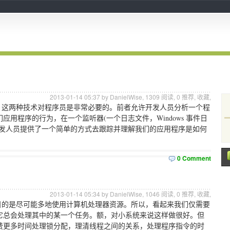
2013-01-14 05:37 by DanielWise,
1309
阅读,
0
推荐,
收藏
,
术，这两种技术对程序员是非常必要的。前者允许开发人员分析一个程
用程序的行为，在一个监听器(一个日志文件，Windows 事件日
开发人员提供了一个简单的方式去跟踪并理解我们的应用程序是如何
0 Comment
2013-01-14 05:34 by DanielWise,
1046
阅读,
0
推荐,
收藏
,
的目的是尽可能多地使用计算机处理器资源。所以，看起来我们仅需要
它总会处理其中的某一个任务。额，对小系统来说这样做很好。但
费更多时间处理锁分配，理清线程之间的关系，处理程序指令的时