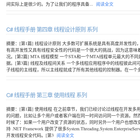
间实际上是很少的。为了让我们的程序具备...
阅读全文
C# 线程手册 第四章 线程设计原则 系列
摘要：[第1篇] 线程设计原则 大多数可扩展系统是具有高度并发性
有高并发性又具有线程安全性的代码是一个很大的挑战，因为这意味
况。[第2篇] MTA 线程模型 一个STA和一个MTA线程单元最大
据。[第3篇] 线程及线程间关系 一个多线程应用程序中的线程彼此
子线程的主线程，所以主线程就成了所有其他线程的控制器。在一个
C# 线程手册 第三章 使用线程 系列
摘要：[第1篇] 使用线程 在之前章节，我们已经讨论过线程在开发
的问题，比如让多个用户或者客户端在同一时间访问同一个资源。然
时候了：如果一个用户改变了资源的状态，同时另外一个用户也想改变同一
持 .NET Framework 提供了很多System.Threading,System.Enterpri
开发线程安全代码。[第3
阅读全文