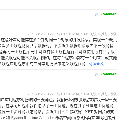
0 Comment
2013-01-14 05:28 by DanielWise,
1084
阅读,
0
推荐,
收藏
,
的，这意味着可能存在多个针对同一个对象的并发请求。实现一个既具
着当多个线程访问共享数据时，不会发生数据崩溃或者不一致的情
的不同是再同一个线程单元中可以有多个线程运行并可以使用所有共享数
间可能关联也可能不关联。例如，在每个程序中都有一个用来生成其他
多线程应用程序中有三种常用方法来定义线程间的
阅读全文
0 Comment
2013-01-14 05:20 by DanielWise,
1379
阅读,
0
推荐,
收藏
,
多用户应用程序时扮演的重要角色。我们已经使用线程来解决一些重要
而，在学习过程中我们忽略了一个问题，现在到了处理这个问题的
个资源的状态的话，会发生什么？[第2篇] .NET 对同步的支
seService 和 System.Runtime.Compiler 命名空间中的很多类来帮助程序员