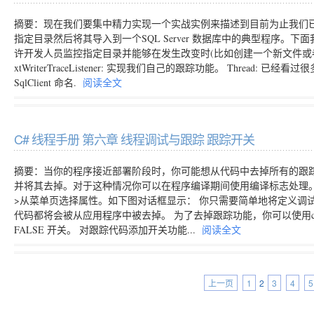
摘要：现在我们要集中精力实现一个实战实例来描述到目前为止我们已经看
指定目录然后将其导入到一个SQL Server 数据库中的典型程序。下面我们列
许开发人员监控指定目录并能够在发生改变时(比如创建一个新文件或者删除
xtWriterTraceListener: 实现我们自己的跟踪功能。 Thre
SqlClient 命名.
阅读全文
C# 线程手册 第六章 线程调试与跟踪 跟踪开关
摘要：当你的程序接近部署阶段时，你可能想从代码中去掉所有的跟
并将其去掉。对于这种情况你可以在程序编译期间使用编译标志处理。从Visua
>从菜单页选择属性。如下图对话框显示： 你只需要简单地将定义调
代码都将会被从应用程序中被去掉。 为了去掉跟踪功能，你可以使用csc.exe
FALSE 开关。 对跟踪代码添加开关功能...
阅读全文
上一页
1
2
3
4
5