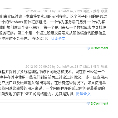
2012-05-26 10:51 by DanielWise,
2723
阅读,
2
推荐,
收藏
,
在我们来实际讨论下本章将要实现的示例程序。这个例子的目的是通过
的Windows 窗体程序组成，一个作为服务端而另外一个作为客
设计目标 我们想创建两个交互程序。第一个是用来从一个数据库表中寻找股
易服务程序。第二个是一个通过股票交易号来从服务端查询股票信息
时不会卡住。 在.NET F.
阅读全文
9 Comment
2012-05-06 09:59 by DanielWise,
2317
阅读,
1
推荐,
收藏
,
中的线程并探讨了多线程编程中的不同概念和技术。现在你已经是一个
程序并在其中使用一些我们到目前为止讨论过的概念。 多一些应用来
用户接口以及磁盘输入/输出等等。在所有这些情况下，如果使用单
那些网速比较慢的用户来说，一个网络程序的延迟时间是最重要的
间并简要地了解下.NET 的网络能力，尤其是对具
阅读全文
2 Comment