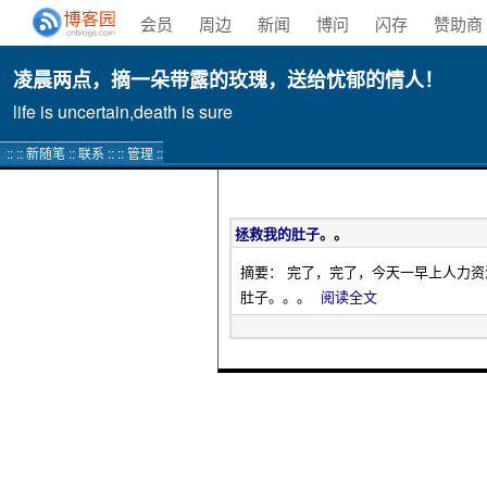
会员
周边
新闻
博问
闪存
赞助商
凌晨两点，摘一朵带露的玫瑰，送给忧郁的情人！
life is uncertain,death is sure
:: ::
新随笔
::
联系
:: ::
管理
::
拯救我的肚子。。
摘要： 完了，完了，今天一早上人力
肚子。。。
阅读全文