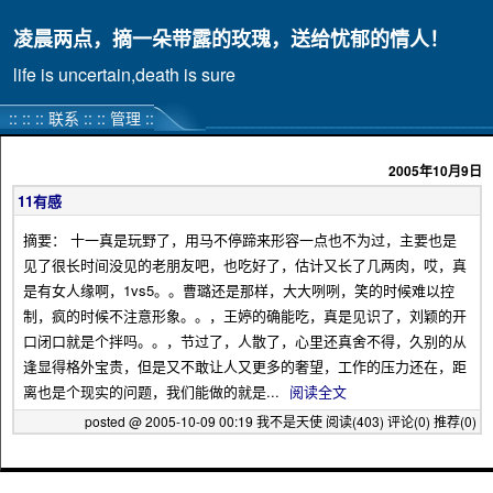
凌晨两点，摘一朵带露的玫瑰，送给忧郁的情人！
life is uncertain,death is sure
:: ::
::
联系
:: ::
管理
::
2005年10月9日
11有感
摘要： 十一真是玩野了，用马不停蹄来形容一点也不为过，主要也是
见了很长时间没见的老朋友吧，也吃好了，估计又长了几两肉，哎，真
是有女人缘啊，1vs5。。曹璐还是那样，大大咧咧，笑的时候难以控
制，疯的时候不注意形象。。，王婷的确能吃，真是见识了，刘颖的开
口闭口就是个拌吗。。，节过了，人散了，心里还真舍不得，久别的从
逢显得格外宝贵，但是又不敢让人又更多的奢望，工作的压力还在，距
离也是个现实的问题，我们能做的就是...
阅读全文
posted @ 2005-10-09 00:19 我不是天使
阅读(403)
评论(0)
推荐(0)