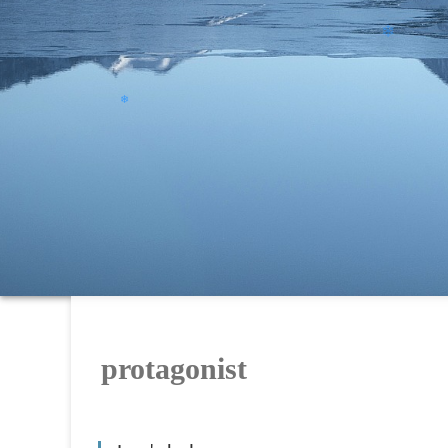
❄
❄
protagonist