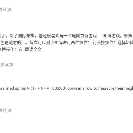
推荐(0)
聪明的孩子，除了国际象棋，他还很喜欢玩一个电脑益智游戏——矩阵游戏。矩阵
颜色是随意的）。每次可以对该矩阵进行两种操作： 行交换操作：选择矩
交换操作：选
阅读全文
推荐(0)
ed up his N (1 <= N <= 100,000) cows in a row to measure their heig
推荐(0)