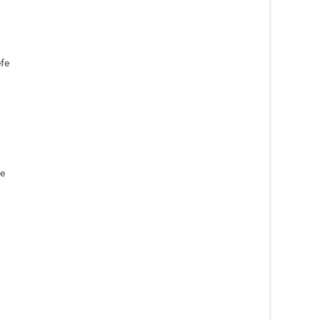
fe
ne
n