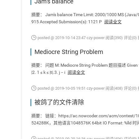
Jam's balance
摘要： Jam's balance Time Limit: 2000/1000 MS (Java/Ot
915 Accepted Submission(s): 1121 P
阅读全文
posted @ 2019-10-14 23:47 czy-power
阅读(390)
评论(0)
Mediocre String Problem
摘要： 问题 M: Mediocre String Problem 题目描述 Given two string
|2. 1 ≤ k ≤ |t|.3. j − i
阅读全文
posted @ 2019-10-05 19:51 czy-power
阅读(408)
评论(0)
被鸽了的文件清除
摘要： 链接：https://ac.nowcoder.com/acm/co
524288K，其他语言1048576K 64bit IO Format: %
posted @ 2019-09-29 16:36 czy-power
阅读(406)
评论(0)