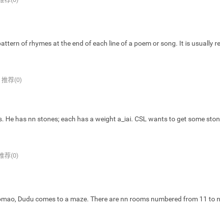
 of rhymes at the end of each line of a poem or song. It is usually re
推荐(0)
 has nn stones; each has a weight a_iai​. CSL wants to get some sto
推荐(0)
o, Dudu comes to a maze. There are nn rooms numbered from 11 to 