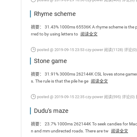
Rhyme scheme
摘要： 31.43% 1000ms 65536K A rhyme scheme is the pattern
rred to by using letters to
阅读全文
posted @ 2019-09-15 23:53 czy-power
阅读(1128)
评论(0)
Stone game
摘要： 31.91% 3000ms 262144K CSL loves stone games. He
s. The rule is that the pile he ge
阅读全文
posted @ 2019-09-15 22:35 czy-power
阅读(595)
评论(0)
Dudu's maze
摘要： 23.7% 1000ms 262144K To seek candies for Maoma
n and mm undirected roads. There are tw
阅读全文