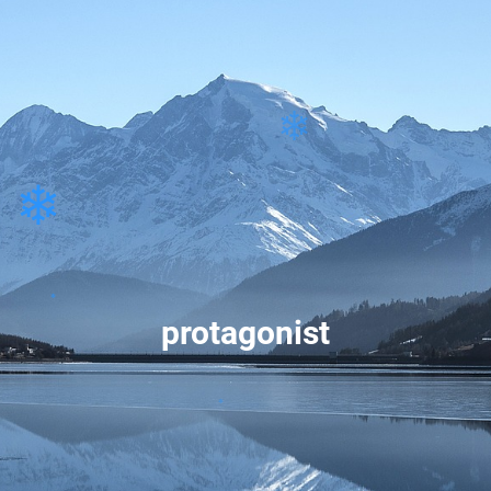
❄
❄
protagonist
❄