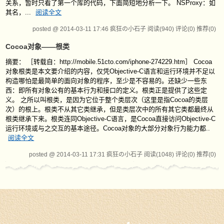
关系，暂时只看了第一个库的代码，下面简短地分析一下。 NSProxy：如
其名，...
阅读全文
posted @ 2014-03-11 17:46 疯狂の小石子
阅读(940)
评论(0)
推荐(0)
Cocoa对象——根类
摘要： ［转载自：http://mobile.51cto.com/iphone-274229.htm］ Cocoa
对象根类是本文要介绍的内容，仅凭Objective-C语言和运行环境并不足以
构造哪怕是最简单的面向对象的程序，至少是不容易的。还缺少一些东
西：即所有对象公有的基本行为和接口的定义。根类正是提供了这些定
义。 之所以叫根类，是因为它位于整个类层次（这里是指Cocoa的类层
次）的根上。根类不从其它类继承，但是类层次中的所有其它类都最终从
根类继承下来。根类连同Objective-C语言，是Cocoa直接访问Objective-C
运行环境或与之交互的基本途径。Cocoa对象的大部分对象行为能力都..
阅读全文
posted @ 2014-03-11 17:31 疯狂の小石子
阅读(1048)
评论(0)
推荐(0)