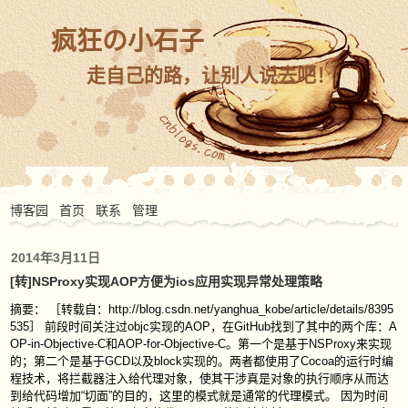
疯狂の小石子
走自己的路，让别人说去吧！
博客园
首页
联系
管理
2014年3月11日
[转]NSProxy实现AOP方便为ios应用实现异常处理策略
摘要： ［转载自：http://blog.csdn.net/yanghua_kobe/article/details/8395
535］ 前段时间关注过objc实现的AOP，在GitHub找到了其中的两个库：A
OP-in-Objective-C和AOP-for-Objective-C。第一个是基于NSProxy来实现
的；第二个是基于GCD以及block实现的。两者都使用了Cocoa的运行时编
程技术，将拦截器注入给代理对象，使其干涉真是对象的执行顺序从而达
到给代码增加“切面”的目的，这里的模式就是通常的代理模式。 因为时间