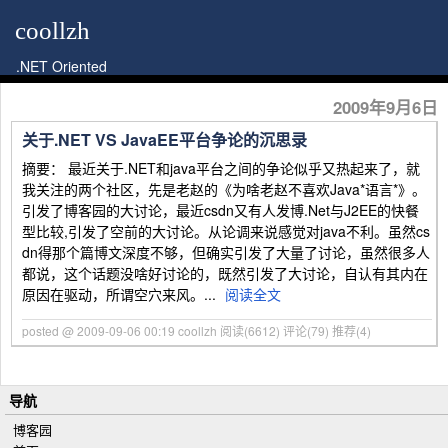
coollzh
.NET Oriented
2009年9月6日
关于.NET VS JavaEE平台争论的沉思录
摘要： 最近关于.NET和java平台之间的争论似乎又热起来了，就
我关注的两个社区，先是老赵的《为啥老赵不喜欢Java*语言*》。
引发了博客园的大讨论，最近csdn又有人发博.Net与J2EE的快餐
型比较,引发了空前的大讨论。从论调来说感觉对java不利。虽然cs
dn得那个篇博文深度不够，但确实引发了大量了讨论，虽然很多人
都说，这个话题没啥好讨论的，既然引发了大讨论，自认有其内在
原因在驱动，所谓空穴来风。...
阅读全文
posted @ 2009-09-06 00:19 coollzh
阅读(6612)
评论(79)
推荐(4)
导航
博客园