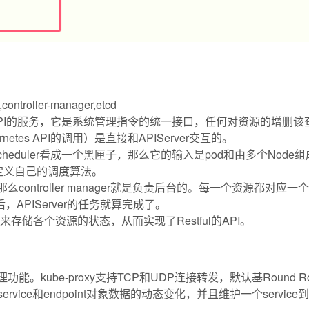
oller-manager,etcd
bernetes API的服务，它是系统管理指令的统一接口，任何对资源的增删
rnetes API的调用）是直接和APIServer交互的。
如果把scheduler看成一个黑匣子，那么它的输入是pod和由多个Node
定义自己的调度算法。
工作的话，那么controller manager就是负责后台的。每一个资源都对
后，APIServer的任务就算完成了。
用它来存储各个资源的状态，从而实现了Restful的API。
向代理功能。kube-proxy支持TCP和UDP连接转发，默认基Roun
中service和endpoint对象数据的动态变化，并且维护一个servi