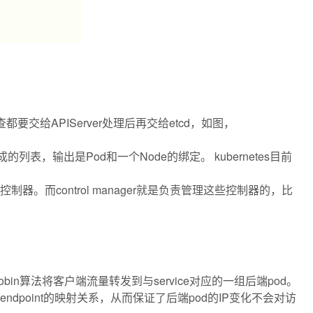
该查都要交给APIServer处理后再交给etcd，如图，
组成的列表，输出是Pod和一个Node的绑定。 kubernetes目前
应一个控制器。而control manager就是负责管理这些控制器的，比
d Robin算法将客户端流量转发到与service对应的一组后端pod。
ce到endpoint的映射关系，从而保证了后端pod的IP变化不会对访