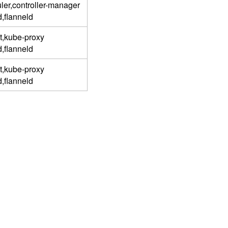
ler,controller-manager
d,flanneld
t,kube-proxy
d,flanneld
t,kube-proxy
d,flanneld