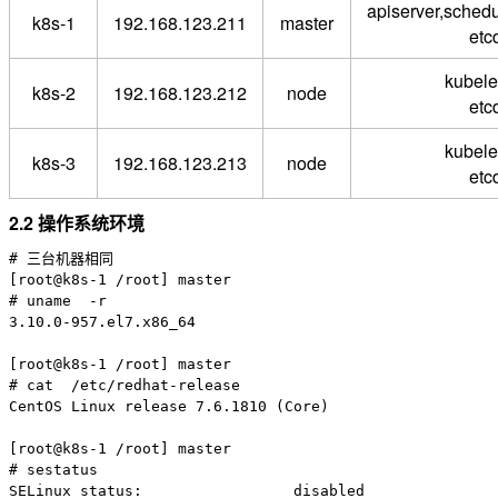
apiserver,schedu
k8s-1
192.168.123.211
master
etc
kubele
k8s-2
192.168.123.212
node
etc
kubele
k8s-3
192.168.123.213
node
etc
2.2 操作系统环境
# 三台机器相同

[root@k8s-1 /root] master

# uname  -r

3.10.0-957.el7.x86_64

[root@k8s-1 /root] master

# cat  /etc/redhat-release

CentOS Linux release 7.6.1810 (Core)

[root@k8s-1 /root] master

# sestatus
