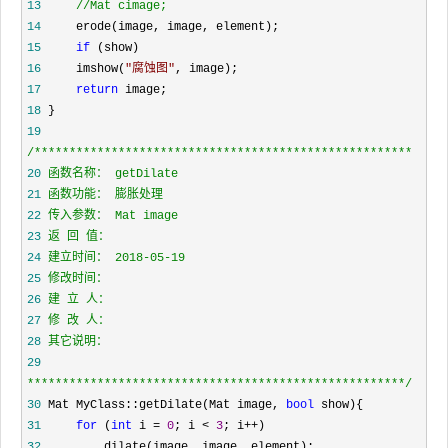
13
//
Mat cimage;
14
15
if
16
     imshow(
"
腐蚀图
"
17
return
18
19
/*
20
21
22
23
24
25
26
27
28
29
*****************************************************
*/
30
 Mat MyClass::getDilate(Mat image, 
bool
31
for
 (
int
 i = 
0
; i < 
3
; i++
32