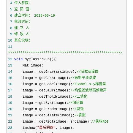
 4
 5
 6
 7
 8
 9
10
11
*****************************************************
*/
12
void
13
14
     image = getGray(srcimage);
//
获取灰度图
15
     image = getGass(image);
//
高斯平滑滤波
16
     image = getSobel(image);
//
Sobel x—y梯度差
17
     image = getBlur(image);
//
均值滤波除高频噪声
18
     image = getThold(image);
//
二值化
19
     image = getBys(image);
//
闭运算
20
     image = getErode(image);
//
腐蚀
21
     image = getDilate(image);
//
膨胀
22
     image = getRect(image, srcimage);
//
获取ROI
23
     imshow(
"
最后的图
"