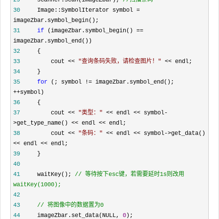
29
     scanner.scan(imageZbar); 
//
扫描条码      
30
     Image::SymbolIterator symbol =
31
if
 (imageZbar.symbol_begin() ==
32
33
         cout << 
"
查询条码失败，请检查图片！
"
 <<
34
35
for
 (; symbol != imageZbar.symbol_end(); 
++
36
37
         cout << 
"
类型：
"
 << endl << symbol-
>get_type_name() << endl <<
38
         cout << 
"
条码：
"
 << endl << symbol->get_data() 
<< endl <<
39
40
41
     waitKey(); 
//
 等待按下esc键，若需要延时1s则改用
42
43
//
 将图像中的数据置为0  
44
     imageZbar.set_data(NULL, 
0