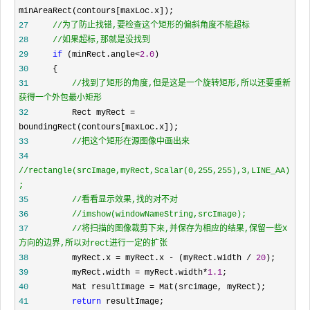
27
//
28
//
如果超标,那就是没找到
29
if
 (minRect.angle<
2.0
30
31
//
找到了矩形的角度,但是这是一个旋转矩形,所以还要重新
获得一个外包最小矩形
32
         Rect myRect =
33
//
34
//
rectangle(srcImage,myRect,Scalar(0,255,255),3,LINE_AA)
35
//
36
//
37
//
将扫描的图像裁剪下来,并保存为相应的结果,保留一些X
方向的边界,所以对rect进行一定的扩张
38
         myRect.x = myRect.x - (myRect.width / 
20
39
         myRect.width = myRect.width*
1.1
40
         Mat resultImage =
41
return