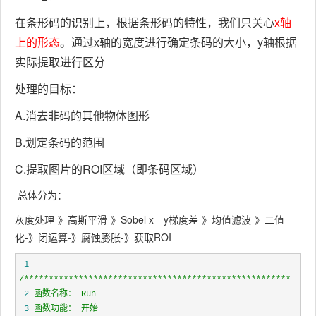
在条形码的识别上，根据条形码的特性，我们只关心
x轴
上的形态
。通过x轴的宽度进行确定条码的大小，y轴根据
实际提取进行区分
处理的目标：
A.消去非码的其他物体图形
B.划定条码的范围
C.提取图片的ROI区域（即条码区域）
总体分为：
灰度处理-》高斯平滑-》Sobel x—y梯度差-》均值滤波-》二值
化-》闭运算-》腐蚀膨胀-》获取ROI
 1
/*
 2
 3