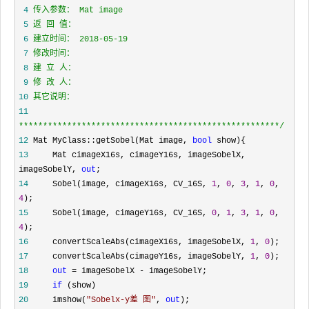
 4
 5
 6
 7
 8
 9
10
11
*****************************************************
*/
12
 Mat MyClass::getSobel(Mat image, 
bool
13
     Mat cimageX16s, cimageY16s, imageSobelX, 
imageSobelY, 
out
14
     Sobel(image, cimageX16s, CV_16S, 
1
, 
0
, 
3
, 
1
, 
0
, 
4
15
     Sobel(image, cimageY16s, CV_16S, 
0
, 
1
, 
3
, 
1
, 
0
, 
4
16
     convertScaleAbs(cimageX16s, imageSobelX, 
1
, 
0
17
     convertScaleAbs(cimageY16s, imageSobelY, 
1
, 
0
18
out
 = imageSobelX -
19
if
20
     imshow(
"
Sobelx-y差 图
"
, 
out