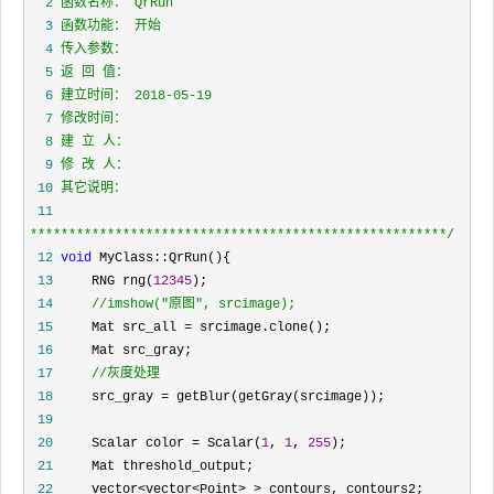
  2
  3
  4
  5
  6
  7
  8
  9
 10
 11
*****************************************************
*/
 12
void
 13
     RNG rng(
12345
 14
//
imshow("原图", srcimage);
 15
     Mat src_all =
 16
 17
//
灰度处理
 18
     src_gray =
 19
 20
     Scalar color = Scalar(
1
, 
1
, 
255
 21
 22
     vector<vector<Point> >