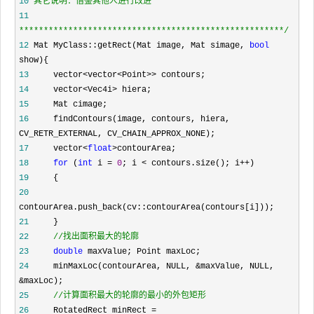
10
11
*****************************************************
*/
12
 Mat MyClass::getRect(Mat image, Mat simage, 
bool
13
     vector<vector<Point>>
14
     vector<Vec4i>
15
16
    findContours(image, contours, hiera, 
17
     vector<
float
>
18
for
 (
int
 i = 
0
; i < contours.size(); i++
19
20
21
22
//
找出面积最大的轮廓
23
double
24
     minMaxLoc(contourArea, NULL, &maxValue, NULL, 
&
25
//
计算面积最大的轮廓的最小的外包矩形
26
     RotatedRect minRect =