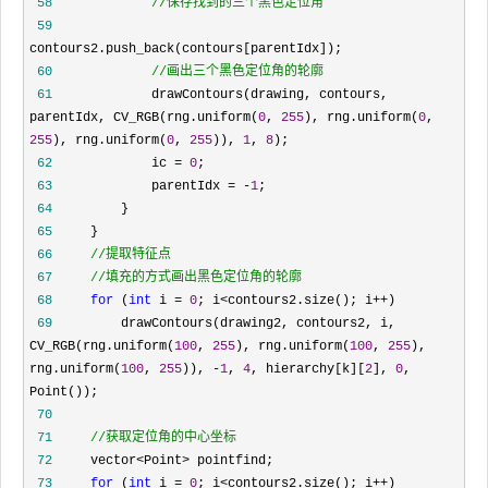
 58
//
保存找到的三个黑色定位角  
 59
 60
//
画出三个黑色定位角的轮廓  
 61
             drawContours(drawing, contours, 
parentIdx, CV_RGB(rng.uniform(
0
, 
255
), rng.uniform(
0
, 
255
), rng.uniform(
0
, 
255
)), 
1
, 
8
 62
             ic = 
0
 63
             parentIdx = -
1
 64
 65
 66
//
 67
//
填充的方式画出黑色定位角的轮廓  
 68
for
 (
int
 i = 
0
; i<contours2.size(); i++
 69
         drawContours(drawing2, contours2, i, 
CV_RGB(rng.uniform(
100
, 
255
), rng.uniform(
100
, 
255
), 
rng.uniform(
100
, 
255
)), -
1
, 
4
, hierarchy[k][
2
], 
0
, 
 70
 71
//
获取定位角的中心坐标  
 72
     vector<Point>
 73
for
 (
int
 i = 
0
; i<contours2.size(); i++