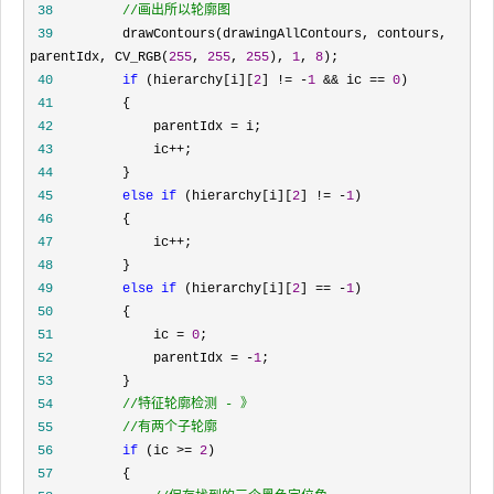
 38
//
画出所以轮廓图  
 39
         drawContours(drawingAllContours, contours, 
parentIdx, CV_RGB(
255
, 
255
, 
255
), 
1
, 
8
 40
if
 (hierarchy[i][
2
] != -
1
 && ic == 
0
 41
 42
             parentIdx =
 43
             ic++
 44
 45
else
if
 (hierarchy[i][
2
] != -
1
 46
 47
             ic++
 48
 49
else
if
 (hierarchy[i][
2
] == -
1
 50
 51
             ic = 
0
 52
             parentIdx = -
1
 53
 54
//
 55
//
有两个子轮廓  
 56
if
 (ic >= 
2
 57