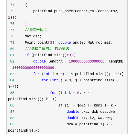
 74
 75
        pointfind.push_back(Center_cal(contours2, 
 76
 77
//
排除干扰点
 78
 79
     Point point[
3
]; 
double
 80
///
选择合适的点-核心筛选
 81
if
 (pointfind.size()>
3
 82
double
 lengthA = 
10000000000000000
, lengthB 
= 
10000000000000000000
 83
for
 (
int
 i = 
0
; i < pointfind.size(); i++
 84
for
 (
int
 j = 
0
; j < pointfind.size(); 
j++
 85
for
 (
int
 k = 
0
; k < 
pointfind.size(); k++
 86
if
 (i != j&&j != k&&i !=
 87
double
 88
double
 89
                         dxa = pointfind[i].x -