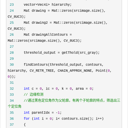
 23
     vector<Vec4i>
 24
     Mat drawing =
 Mat::zeros(srcimage.size(), 
 25
     Mat drawing2 =
 Mat::zeros(srcimage.size(), 
 26
     Mat drawingAllContours =
 27
 28
     threshold_output =
 29
 30
     findContours(threshold_output, contours, 
hierarchy, CV_RETR_TREE, CHAIN_APPROX_NONE, Point(
0
, 
0
 31
 32
int
 c = 
0
, ic = 
0
, k = 
0
, area = 
0
 33
//
 34
//
通过黑色定位角作为父轮廓，有两个子轮廓的特点，筛选出三
个定位角  
 35
int
 parentIdx = -
1
 36
for
 (
int
 i = 
0
; i< contours.size(); i++
 37