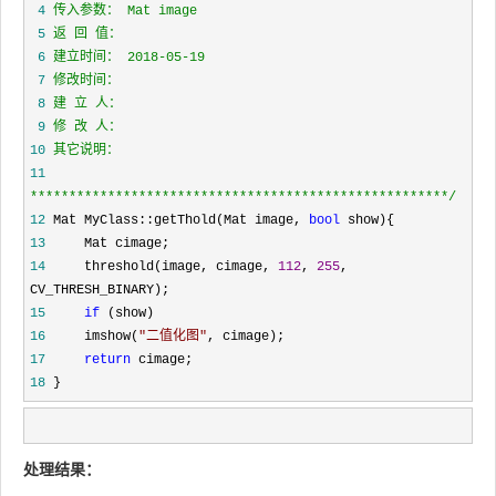
 4
 5
 6
 7
 8
 9
10
11
*****************************************************
*/
12
 Mat MyClass::getThold(Mat image, 
bool
13
14
     threshold(image, cimage, 
112
, 
255
, 
15
if
16
     imshow(
"
二值化图
"
17
return
18
 }
处理结果：