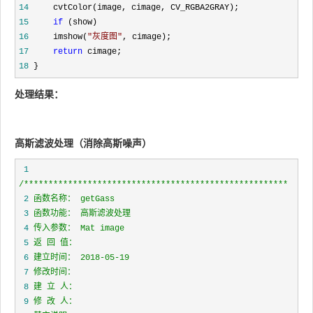
14
15
if
16
     imshow(
"
灰度图
"
17
return
18
 }
处理结果：
高斯滤波处理（消除高斯噪声）
 1
/*
 2
 3
 4
 5
 6
 7
 8
 9