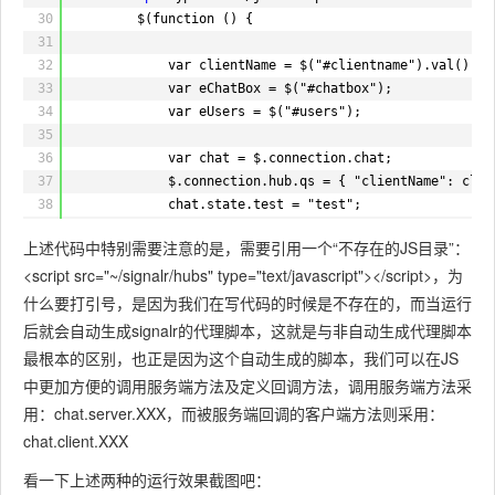
30
$(function () {
81
for
(
var
i = 0; i < users.length; i++)
31
82
if
(users[i].Value == clientName)
32
var clientName = $("#clientname").val();
83
eUsers.append(
"<option value='"
+ 
33
var eChatBox = $("#chatbox");
84
}
34
var eUsers = $("#users");
85
});
35
86
36
var chat = $.connection.chat;
87
37
$.connection.hub.qs = { "clientName": clie
88
38
chat.state.test = "test";
89
});
39
90
</script>
上述代码中特别需要注意的是，需要引用一个“不存在的JS目录”：
40
chat.client.receiveMessage = function (dt,
91
</head>
<script src="~/signalr/hubs" type="text/javascript"></script>，为
41
var clsName = "linfo";
92
<body>
42
if (cn == clientName || cn.indexOf("您
什么要打引号，是因为我们在写代码的时候是不存在的，而当运行
93
<h3>大众聊天室</h3>
43
eChatBox.append("<
p
class='" + clsName
94
<div id=
"chatbox"
>
后就会自动生成signalr的代理脚本，这就是与非自动生成代理脚本
44
eChatBox.scrollTop(eChatBox[0].scrollH
95
</div>
最根本的区别，也正是因为这个自动生成的脚本，我们可以在JS
45
}
96
<div>
中更加方便的调用服务端方法及定义回调方法，调用服务端方法采
46
97
<span>聊天名称：</span>
用：chat.server.XXX，而被服务端回调的客户端方法则采用：
47
chat.client.userChange = function (dt, msg
98
@Html.TextBox(
"clientname"
, ViewBag.ClientNam
48
eChatBox.append("<
p
>" + dt + " " + msg
chat.client.XXX
99
<span>聊天对象：</span>
49
eUsers.find("option[value!='']").remov
100
@Html.DropDownList(
"users"
, ViewBag.OnLineUse
看一下上述两种的运行效果截图吧：
50
for (var i = 0; i <
users.length
; i++)
101
</div>