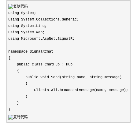
using System;

using System.Collections.Generic;

using System.Linq;

using System.Web;

using Microsoft.AspNet.SignalR;

namespace SignalRChat

{

    public class ChatHub : Hub

    {

        public void Send(string name, string message)

        {

            Clients.All.broadcastMessage(name, message);

        }

    }

}