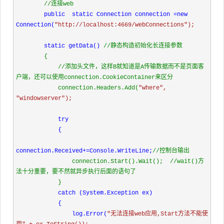
80
<
tr
class="non-temptr">
//连接web

81
<
td
></
td
>
public  
static Connection connection =
new 
82
<
td
style="width:100px"><
button
class="pa
Connection(
"http://localhost:4669/webConnections");

83
</
tr
>
84
</
table
>
static getData() 
//静态构造初始化长连接参数

85
</
body
>
        {

86
</
html
>
//添加头文件，这样B就知道是A传输数据而不是页面客
87
户端，还可以使用connection.CookieContainer来区分

88
            connection.Headers.Add(
"where", 
89
<!-- EnterPage.cshtml 监控受限页面-->
"windowserver");

90
<!
DOCTYPE
html>
91
try

92
<
html
>
            {

93
<
head
>
94
<
meta
name="viewport" content="width=device-width"
connection.Received+=Console.WriteLine;
//控制台输出

95
<
title
>EnterPage</
title
>
                connection.Start().Wait();  
//wait()方
96
<
script
src="~/Scripts/jquery-1.6.4.min.js" type="
法十分重要，要不然就异步执行后面的语句了

97
<
script
src="~/Scripts/jquery.signalR-2.2.0.min.js
            }

98
</
head
>
catch (System.Exception ex)

99
<
body
>
            {

100
<
script
type="text/javascript">
                log.Error(
"无法连接web应用,Start方法不能使
101
$(function () {