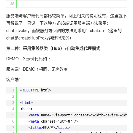
38
39
conn.start().done(function () {
服务端与客户端代码都比较简单，网上相关的说明也有，这里就不
40
再解说了，只说一下这种方式JS端调用服务端方法采用：
41
$(
"#btnSend"
).click(function () {
42
var
toUserId = eUsers.val();
chat.invoke，而被服务端回调的方法则采用：chat.on （这里的
43
if
(toUserId !=
""
) {
chat是createHubProxy创建得来的）
44
chat.invoke(
"sendOne"
, toUserI
第二种
：采用集线器类（Hub）+自动生成代理模式
45
.done(function () {
46
//alert("发送成功！");
DEMO - 2 示例代码如下：
47
$(
"#message"
).val(
""
).focu
48
})
服务端与DEMO 1相同，无需改变
49
.fail(function (e) {
客户端：
50
alert(e);
51
$(
"#message"
).focus();
1
<!
DOCTYPE
html>
52
});
2
53
}
3
<
html
>
54
else
{
4
<
head
>
55
chat.invoke(
"send"
, $(
"#messag
5
<
meta
name="viewport" content="width=device-width"
56
.done(function () {
6
<
meta
charset="utf-8" />
57
//alert("发送成功！");
7
<
title
>聊天室</
title
>
58
$(
"#message"
).val(
""
).focu