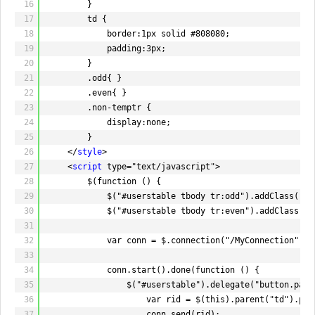
16
}
57
}
17
td {
58
}
18
border:1px solid #808080;
59
19
padding:3px;
60
protected
override
Task OnReceived(IRequest re
20
}
61
{
21
.odd{ }
62
if
(monitoringIdList.Contains(connectionId)
22
.even{ }
63
{
23
.non-temptr {
64
return
Connection.Send(data,
"pass"
);
24
display:none;
65
}
25
}
66
return
null
;
26
</
style
>
67
}
27
<
script
type="text/javascript">
68
28
$(function () {
69
protected
override
Task OnDisconnected(IReques
29
$("#userstable tbody tr:odd").addClass("od
70
{
30
$("#userstable tbody tr:even").addClass("e
71
if
(!monitoringIdList.Contains(connectionId
31
72
{
32
var conn = $.connection("/MyConnection", {
73
return
Connection.Send(monitoringIdLis
33
74
}
34
conn.start().done(function () {
75
return
null
;
35
$("#userstable").delegate("button.pass
76
}
36
var rid = $(this).parent("td").pre
77
}
37
conn.send(rid);