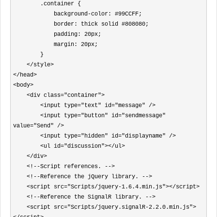
        .container {

            background-color: #99CCFF;

            border: thick solid #808080;

            padding: 20px;

            margin: 20px;

        }

    </style>

</head>

<body>

    <div class="container">

        <input type="text" id="message" />

        <input type="button" id="sendmessage" 
value="Send" />

        <input type="hidden" id="displayname" />

        <ul id="discussion"></ul>

    </div>

    <!--Script references. -->

    <!--Reference the jQuery library. -->

    <script src="Scripts/jquery-1.6.4.min.js"></script>

    <!--Reference the SignalR library. -->

    <script src="Scripts/jquery.signalR-2.2.0.min.js">