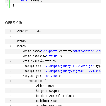
7
return
View();
48
[HubMethodName(
"sendOne"
)]
8
}
49
public
void
Send(
string
toUserId,
string
messag
50
{
51
string
clientName = OnLineUsers[Context.Con
WEB客户端：
52
message = HttpUtility.HtmlEncode(message).R
53
Clients.Caller.receiveMessage(DateTime.Now.
1
<!DOCTYPE html>
54
Clients.Client(toUserId).receiveMessage(Dat
2
55
}
3
<html>
56
4
<head>
57
public
override
System.Threading.Tasks.Task OnC
5
<meta name=
"viewport"
content=
"width=device-width"
58
{
6
<meta charset=
"utf-8"
/>
59
string
clientName = Context.QueryString[
"cl
7
<title>聊天室</title>
60
OnLineUsers.AddOrUpdate(Context.ConnectionI
8
<script src=
"~/Scripts/jquery-1.6.4.min.js"
type=
"
61
Clients.All.userChange(DateTime.Now.ToStrin
9
<script src=
"~/Scripts/jquery.signalR-2.2.0.min.js
62
return
base
.OnConnected();
10
<style type=
"text/css"
>
63
}
11
#chatbox {
64
12
width: 100%;
65
public
override
System.Threading.Tasks.Task OnD
13
height: 500px;
66
{
14
border: 2px solid blue;
67
string
clientName = Context.QueryString[
"cl
15
padding: 5px;
68
Clients.All.userChange(DateTime.Now.ToStrin
16
margin: 5px 0px;