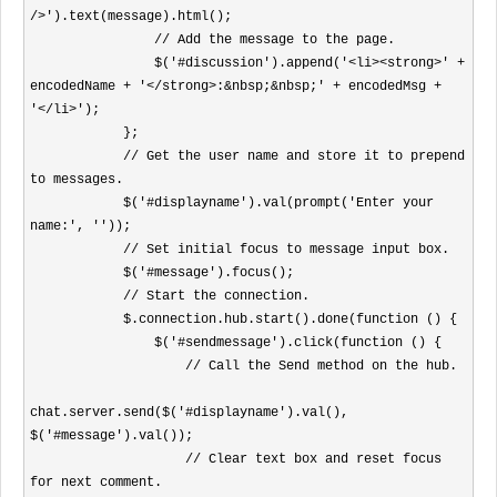
/>').text(message).html();

                // Add the message to the page.

                $('#discussion').append('<li><strong>' + 
encodedName + '</strong>:&nbsp;&nbsp;' + encodedMsg + 
'</li>');

            };

            // Get the user name and store it to prepend 
to messages.

            $('#displayname').val(prompt('Enter your 
name:', ''));

            // Set initial focus to message input box.

            $('#message').focus();

            // Start the connection.

            $.connection.hub.start().done(function () {

                $('#sendmessage').click(function () {

                    // Call the Send method on the hub.

chat.server.send($('#displayname').val(), 
$('#message').val());

                    // Clear text box and reset focus 
for next comment.
