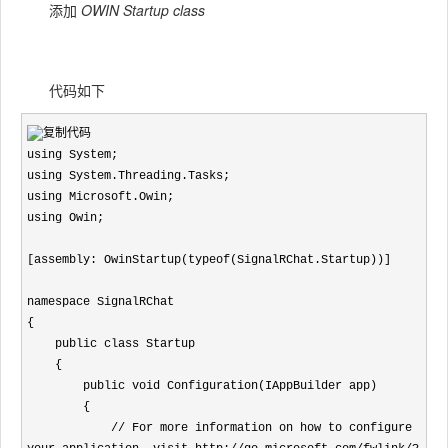
添加
OWIN Startup class
代码如下
using System;

using System.Threading.Tasks;

using Microsoft.Owin;

using Owin;

[assembly: OwinStartup(typeof(SignalRChat.Startup))]

namespace SignalRChat

{

    public class Startup

    {

        public void Configuration(IAppBuilder app)

        {

            // For more information on how to configure 