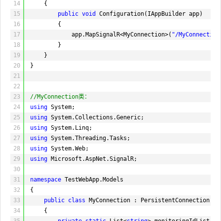
14
{
94
<
span
>聊天名称：</
span
>
15
public
void
Configuration(IAppBuilder app)
95
@Html.TextBox("clientname", ViewBag.ClientName
16
{
96
<
span
>聊天对象：</
span
>
17
app.MapSignalR<MyConnection>(
"/MyConnection
97
@Html.DropDownList("users", ViewBag.OnLineUser
18
}
98
</
div
>
19
}
99
<
div
>
20
}
100
@Html.TextArea("message", new { rows = 5, styl
21
101
<
input
type="button" value="发送消息" id="btnSe
22
102
</
div
>
23
//MyConnection类：
103
</
body
>
24
using
System;
104
</
html
>
25
using
System.Collections.Generic;
26
using
System.Linq;
27
using
System.Threading.Tasks;
28
using
System.Web;
29
using
Microsoft.AspNet.SignalR;
30
31
namespace
TestWebApp.Models
32
{
33
public
class
MyConnection : PersistentConnection
34
{
35
private
static
List<
string
> monitoringIdList =