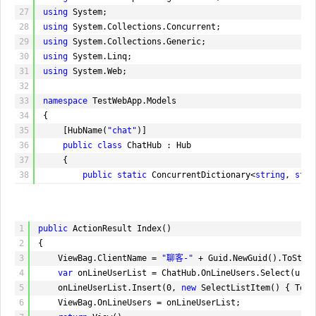
27
using
System;
28
using
System.Collections.Concurrent;
29
using
System.Collections.Generic;
30
using
System.Linq;
31
using
System.Web;
32
33
namespace
TestWebApp.Models
34
{
35
[HubName(
"chat"
)]
36
public
class
ChatHub : Hub
37
{
38
public
static
ConcurrentDictionary<
string
,
stri
39
40
[HubMethodName(
"send"
)]
41
public
void
Send(
string
message)
1
public
ActionResult Index()
42
{
2
{
43
string
clientName = OnLineUsers[Context.Con
3
ViewBag.ClientName =
"聊客-"
+ Guid.NewGuid().ToStri
44
message = HttpUtility.HtmlEncode(message).R
4
var
onLineUserList = ChatHub.OnLineUsers.Select(u =
45
Clients.All.receiveMessage(DateTime.Now.ToS
5
onLineUserList.Insert(0,
new
SelectListItem() { Tex
46
}
6
ViewBag.OnLineUsers = onLineUserList;
47