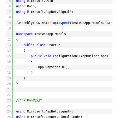
5
using
Microsoft.Owin;
6
using
Owin;
7
using
Microsoft.AspNet.SignalR;
8
9
[assembly: OwinStartup(
typeof
(TestWebApp.Models.Startup
10
11
namespace
TestWebApp.Models
12
{
13
public
class
Startup
14
{
15
public
void
Configuration(IAppBuilder app)
16
{
17
app.MapSignalR();
18
}
19
}
20
}
21
22
23
//ChatHub类文件
24
25
using
Microsoft.AspNet.SignalR;
26
using
Microsoft.AspNet.SignalR.Hubs;