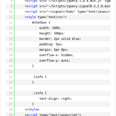
8
<
script
src="~/Scripts/jquery-1.6.4.min.js" type="
59
})
9
<
script
src="~/Scripts/jquery.signalR-2.2.0.min.js
60
.fail(function (e) {
10
<
script
src="~/signalr/hubs" type="text/javascript
61
alert(e);
11
<
style
type="text/css">
62
$(
"#message"
).focus();
12
#chatbox {
63
});
13
width: 100%;
64
}
14
height: 500px;
65
});
15
border: 2px solid blue;
66
16
padding: 5px;
67
});
17
margin: 5px 0px;
68
18
overflow-x: hidden;
69
var
chat = conn.createHubProxy(
"chat"
);
19
overflow-y: auto;
70
20
}
71
chat.
on
(
"receiveMessage"
, function (dt, cn
21
72
var
clsName =
"linfo"
;
22
.linfo {
73
if
(cn == clientName || cn.indexOf(
"您
23
}
74
eChatBox.append(
"<p class='"
+ clsNam
24
75
eChatBox.scrollTop(eChatBox[0].scrollH
25
.rinfo {
76
});
26
text-align: right;
77
27
}
78
chat.
on
(
"userChange"
, function (dt, msg, u
28
</
style
>
79
eChatBox.append(
"<p>"
+ dt +
" "
+ ms
29
<
script
type="text/javascript">
80
eUsers.find(
"option[value!='']"
).remov