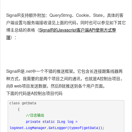
59
$("#userstable tbody").append(tr);
60
}
SignalR支持额外附加：QueryString、Cookie、State，具体的客
61
else
户端设置与服务端接收请见上面的代码，同时也可以参见如下其它
62
{
63
var rid = msg.toString().substr("o
博主总结的表格（
SignalR的Javascript客户端API使用方式整
64
$("td[data-rid=" + rid + "]").pare
理
）：
65
}
66
});
67
68
});
69
</
script
>
SignalR是.net中一个不错的推送框架。它包含长连接跟集线器两
70
</
head
>
种方式，我需要的是两个项目之间的通讯，也就是A控制台项目，
71
<
body
>
72
<
div
>
向B web项目发送数据，然后B就推送到各个用户页面。
73
以下是实时监控到进入EnterPage页面的用户情况：(服务状
下面的代码是A控制台项目代码
74
</
div
>
75
<
table
id="userstable">
class getData

76
<
tr
>
    {

77
<
td
>用户进入消息</
td
>
//日志输出

78
<
td
>授 权</
td
>
private 
static ILog log = 
79
</
tr
>
log4net.LogManager.GetLogger(
typeof(getData));
