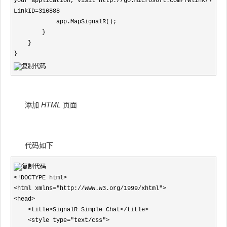
your application, visit http://go.microsoft.com/fwlink/?
LinkID=316888

            app.MapSignalR();

        }

    }

}
添加
HTML
页面
代码如下
<!DOCTYPE html>

<html xmlns="http://www.w3.org/1999/xhtml">

<head>

    <title>SignalR Simple Chat</title>

    <style type="text/css">
