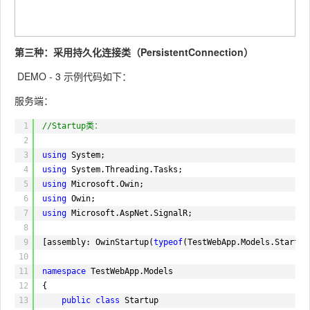
72
chat.server.send($("#message")
73
.done(function () {
74
//alert("发送成功！");
75
$("#message").val("").focu
第三种：采用持久化连接类（PersistentConnection）
76
})
DEMO - 3 示例代码如下：
77
.fail(function (e) {
78
alert(e);
服务端：
79
$("#message").focus();
80
});
1
//Startup类：
81
}
2
82
});
3
using
System;
83
4
using
System.Threading.Tasks;
84
});
5
using
Microsoft.Owin;
85
6
using
Owin;
86
});
7
using
Microsoft.AspNet.SignalR;
87
</
script
>
8
88
</
head
>
9
[assembly: OwinStartup(
typeof
(TestWebApp.Models.Startup
89
<
body
>
10
90
<
h3
>大众聊天室</
h3
>
11
namespace
TestWebApp.Models
91
<
div
id="chatbox">
12
{
92
</
div
>
13
public
class
Startup
93
<
div
>