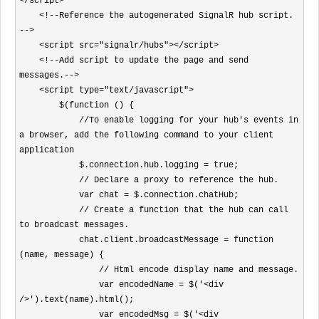
</script>

    <!--Reference the autogenerated SignalR hub script. 
-->

    <script src="signalr/hubs"></script>

    <!--Add script to update the page and send 
messages.-->

    <script type="text/javascript">

        $(function () {

            //To enable logging for your hub's events in 
a browser, add the following command to your client 
application

            $.connection.hub.logging = true;

            // Declare a proxy to reference the hub.

            var chat = $.connection.chatHub;

            // Create a function that the hub can call 
to broadcast messages.

            chat.client.broadcastMessage = function 
(name, message) {

                // Html encode display name and message.

                var encodedName = $('<div 
/>').text(name).html();

                var encodedMsg = $('<div 