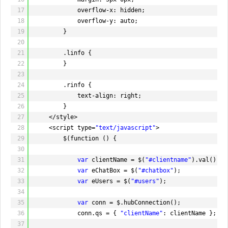
69
OnLineUsers.TryRemove(Context.ConnectionId
17
overflow-x: hidden;
70
return
base
.OnDisconnected(stopCalled);
18
overflow-y: auto;
71
}
19
}
72
20
73
}
21
.linfo {
74
}
22
}
23
24
.rinfo {
25
text-align: right;
26
}
27
</style>
28
<script type=
"text/javascript"
>
29
$(function () {
30
31
var
clientName = $(
"#clientname"
).val();
32
var
eChatBox = $(
"#chatbox"
);
33
var
eUsers = $(
"#users"
);
34
35
var
conn = $.hubConnection();
36
conn.qs = {
"clientName"
: clientName };
37