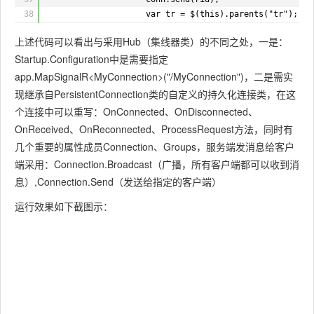
78
}
38
var tr = $(this).parents("tr");
39
tr.remove();
上述代码可以看出与采用Hub（集线器类）的不同之处，一是：
40
});
Startup.Configuration中是需要指定
41
42
}).fail(function (msg) {
app.MapSignalR<MyConnection>("/MyConnection")，二是需实
43
alert(msg);
现继承自PersistentConnection类的自定义的持久化连接类，在这
44
});
个连接中可以重写：OnConnected、OnDisconnected、
45
OnReceived、OnReconnected、ProcessRequest方法，同时有
46
conn.received(function (msg) {
几个重要的属性成员Connection、Groups，服务端发消息给客户
47
if (msg == "ready")
48
{
端采用：Connection.Broadcast（广播，所有客户端都可以收到消
49
$("#spstatus").html("监控服务已就绪"
息）,Connection.Send（发送给指定的客户端）
50
return;
运行效果如下截图示：
51
}
52
else if (msg.indexOf("in_") == 0) {
53
var tr = $(".non-temptr").clone(tr
54
tr.removeClass("non-temptr");
55
var td = tr.children().first();
56
var rid = msg.toString().substr("i
57
td.html(rid + "进入被监控页面，是否允
58
td.attr("data-rid", rid);