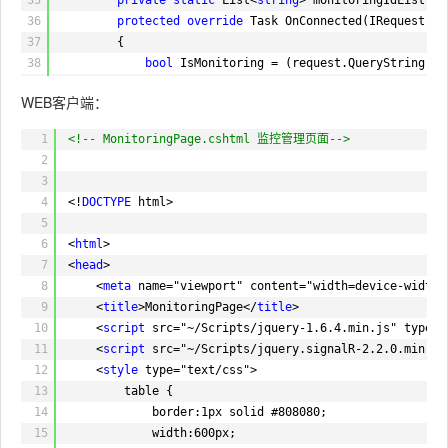
36
protected
override
Task OnConnected(IRequest r
37
{
38
bool
IsMonitoring = (request.QueryString[
"M
39
if
(IsMonitoring)
WEB客户端：
40
{
41
if
(!monitoringIdList.Contains(connecti
1
<!-- MonitoringPage.cshtml 监控管理页面-->
42
{
2
43
monitoringIdList.Add(connectionId);
3
44
}
4
<!
DOCTYPE
html>
45
return
Connection.Send(connectionId,
"r
5
46
}
6
<
html
>
47
else
7
<
head
>
48
{
8
<
meta
name="viewport" content="width=device-width"
49
if
(monitoringIdList.Count > 0)
9
<
title
>MonitoringPage</
title
>
50
{
10
<
script
src="~/Scripts/jquery-1.6.4.min.js" type="
51
return
Connection.Send(monitoringI
11
<
script
src="~/Scripts/jquery.signalR-2.2.0.min.js
52
}
12
<
style
type="text/css">
53
else
13
table {
54
{
14
border:1px solid #808080;
55
return
Connection.Send(connectionI
15
width:600px;
56
}