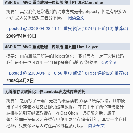
ASP.NET MVC 重点教程一周年版 第十回 请求Controller
摘要： 其实我们通常遇到的请求方式无非get/post，但是有很多W
eb开发人员仍然对二者分不清。
阅读全文
posted @ 2009-04-28 11:11 重典
阅读(10744)
评论(12)
推荐(2)
2009年4月13日
ASP.NET MVC 重点教程一周年版 第九回 HtmlHelper
摘要： 由前篇我们所讲的Helper演化，我们思考，对于这种代码
我们是不是也可以用一个Helper来自动绑定数据呢
阅读全文
posted @ 2009-04-13 16:56 重典
阅读(18155)
评论(28)
推荐(8)
2009年4月2日
无缝缓存读取简化：仅Lambda表达式传递委托
摘要： 之前写了一篇：无缝的缓存读取:双存储缓存策略，其中使
用了两个存储地址交替提供缓存数据。 在其中用了两个存储指针
转换以达到无缝读取缓存，在Cat Chen一语提醒之后，想了一
想：的确是没有必要在缓存中使用两个存储指针的，其实一个存储
地址，只要保证写入时在其它线程就可以。
阅读全文