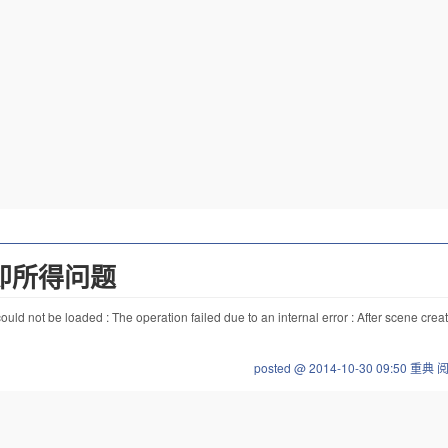
所见即所得问题
loaded : The operation failed due to an internal error : After scene creation
posted @ 2014-10-30 09:50 重典
阅