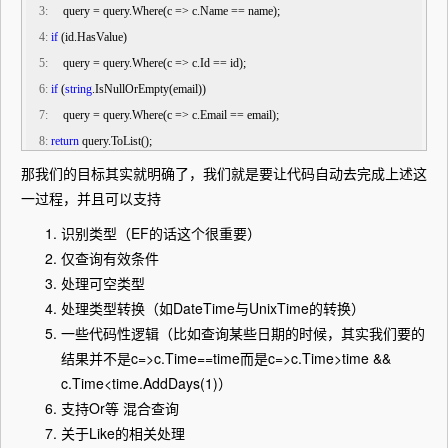
   3:
     query = query.Where(c => c.Name == name);
   4:
if
 (id.HasValue)
   5:
     query = query.Where(c => c.Id == id);
   6:
if
 (
string
.IsNullOrEmpty(email))
   7:
     query = query.Where(c => c.Email == email);
   8:
return
 query.ToList();
那我们的目标其实就明确了，我们就是要让代码自动去完成上述这
一过程，并且可以支持
识别类型（EF的话这个很重要）
仅查询有效条件
处理可空类型
处理类型转换（如DateTime与UnixTime的转换）
一些代码性逻辑（比如查询某些日期的时候，其实我们要的
结果并不是c=>c.Time==time而是c=>c.Time>time &&
c.Time<time.AddDays(1)）
支持Or等 混合查询
关于Like的相关处理