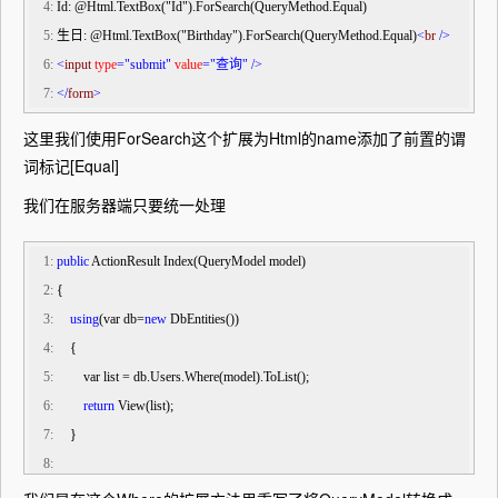
   4:
 Id: @Html.TextBox("Id").ForSearch(QueryMethod.Equal)
   5:
 生日: @Html.TextBox("Birthday").ForSearch(QueryMethod.Equal)
<
br
/>
   6:
<
input
type
="submit"
value
="查询"
/>
   7:
</
form
>
这里我们使用ForSearch这个扩展为Html的name添加了前置的谓
词标记[Equal]
我们在服务器端只要统一处理
   1:
public
 ActionResult Index(QueryModel model)
   2:
 {
   3:
using
(var db=
new
 DbEntities())
   4:
     {
   5:
         var list = db.Users.Where(model).ToList();
   6:
return
 View(list);
   7:
     }
   8:
   9:
 }