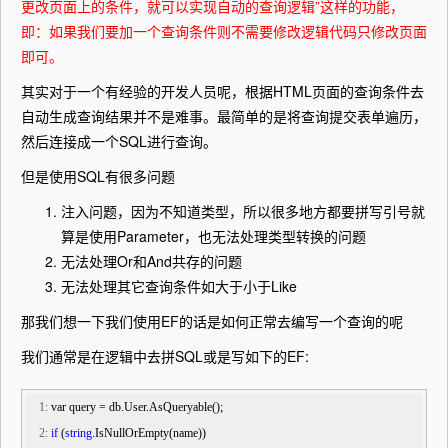
更改页面上的条件，就可以实现自动的查询逻辑”这样的功能，
即：如果我们要加一个查询条件则不需要修改逻辑代码只修改页面
即可。
其实对于一个有经验的开发人员呢，根据HTML页面的查询条件去
自动生成查询结果并不是难事。最简单的是将查询提交表单遍历，
然后连接成一个SQL进行查询。
但是使用SQL有很多问题
注入问题，因为不知道类型，所以很多地方都要拼写引号就
算是使用Parameter，也无法处理类型转换的问题
无法处理Or和And共存的问题
无法处理其它查询条件如大于小于Like
那我们想一下我们使用EF的话是如何正常去编写一个查询的呢
我们通常是在逻辑中去拼SQL或是写如下的EF:
   1:
 var query = db.User.AsQueryable();
   2:
if
 (
string
.IsNullOrEmpty(name))