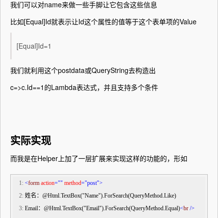
我们可以对name来做一些手脚让它包含这些信息
比如[Equal]Id就表示让Id这个属性的值等于这个表单项的Value
[Equal]Id=
1
我们就利用这个postdata或QueryString去构造出
c=>c.Id==1的Lambda表达式，并且支持多个条件
实际实现
而我是在Helper上加了一层扩展来实现这样的功能的，形如
   1:
<
form
action
=""
method
="post"
>
   2:
 姓名：@Html.TextBox("Name").ForSearch(QueryMethod.Like)   
   3:
 Email：@Html.TextBox("Email").ForSearch(QueryMethod.Equal)
<
br
/>