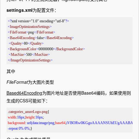
settings.xml
为配置文件：
<?
xml version="1.0" encoding="utf-8"
?>
<
ImageOptimizationSettings
>
<
FileFormat
>
png
</
FileFormat
>
<
Base64Encoding
>
false
</
Base64Encoding
>
<
Quality
>
80
</
Quality
>
<
BackgroundColor
>
00000000
</
BackgroundColor
>
<
MaxSize
>
500
</
MaxSize
>
</
ImageOptimizationSettings
>
其中
FileFormat
为大图片类型
Based64Encoding
为图片地址是否使用Base64编码，如果使用则
生成的CSS可能如下：
.
categories
_
azureLogo-png
{
width
:
16px
;
height
:
16px
;
background
: 
url(data:image/png
;
base64
,
iVBORw0KGgoAAAANSUhEUgAAABAAAAAQCAY
-repeat 0% 0%
;}