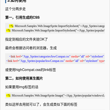
3.如何使用
这个分两步走
第一，引用生成的CSS
<%
: Microsoft.Samples.Web.ImageSprite.ImportStylesheet("~/App_Sprites/categories/
<%
: Microsoft.Samples.Web.ImageSprite.ImportStylesheet("~/App_Sprites/popular/") 
%
指定到相应的文件夹就OK了
最终会根据访问者的浏览器，生成
<
link
href
=
"App_Sprites/categories/lowCompat.css"
media
=
"all"
rel
=
"stylesheet"
type
<
link
href
=
"App_Sprites/popular/lowCompat.css"
media
=
"all"
rel
=
"stylesheet"
type
=
"te
或使用highCompat.css的link标签
第二，如何使用某生图片
如果要用img标签的话
<%
: Microsoft.Samples.Web.ImageSprite.Image("~/App_Sprites/popular/windowsLogo.
类似这样去用就可以了，会生成类似下面的标签