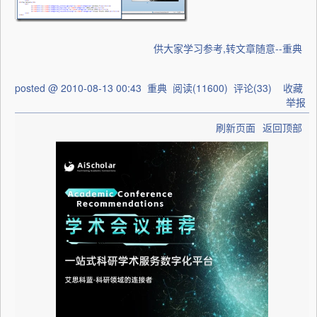
供大家学习参考,转文章随意--重典
posted @
2010-08-13 00:43
重典
阅读(
11600
) 评论(
33
)
收藏
举报
刷新页面
返回顶部