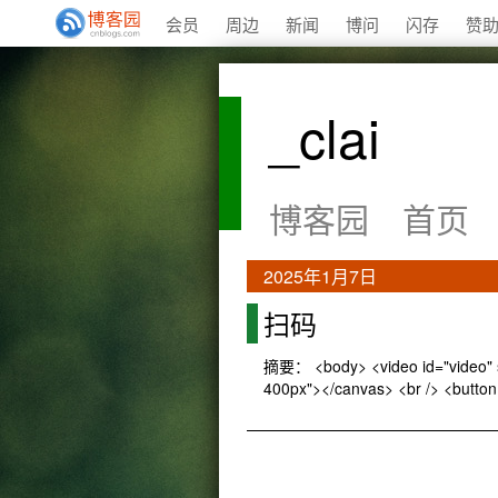
会员
周边
新闻
博问
闪存
赞
_clai
博客园
首页
2025年1月7日
扫码
摘要： <body> <video id="video" st
400px"></canvas> <br /> <button 