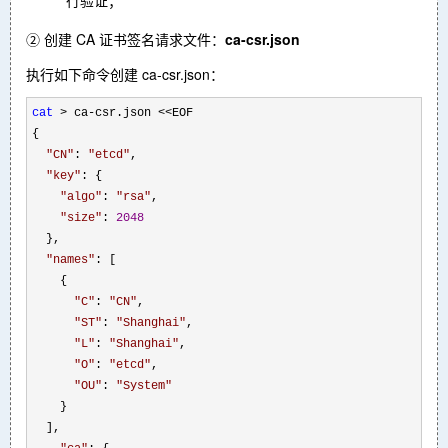
② 创建 CA 证书签名请求文件：
ca-csr.json
执行如下命令创建 ca-csr.json：
cat
 > ca-csr.json <<
EOF

{

"
CN
"
: 
"
etcd
"
,

"
key
"
: {

"
algo
"
: 
"
rsa
"
,

"
size
"
: 
2048
  },

"
names
"
: [

    {

"
C
"
: 
"
CN
"
,

"
ST
"
: 
"
Shanghai
"
,

"
L
"
: 
"Shanghai
"
,

"
O
"
: 
"
etcd
"
,

"
OU
"
: 
"
System
"
    }

  ],
