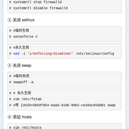
# systemctl stop firewalld

# systemctl disable firewalld
② 关闭 selinux
# #临时生效

# setenforce 
0
# #永久生效

# 
sed
 -i 
'
s/enforcing/disabled/
'
 /etc/selinux/config
③ 关闭 swap
# #临时关闭

# swapoff 
-a
# # 永久生效

# vim 
/etc/fstab
# #将 [UUID=5b59fd54-eaad-41d6-90b2-ce28ac65dd81 swap    
④ 添加 hosts
# vim /etc/
hosts
