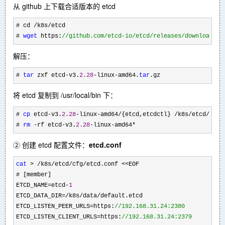
从 github 上下载合适版本的 etcd
# cd /k8s/
etcd

# 
wget
 https:
//
github.com/etcd-io/etcd/releases/download/v3
解压：
# 
tar
 zxf etcd-v3.
2.28
-linux-amd64.
tar
.gz
将 etcd 复制到 /usr/local/bin 下：
# 
cp
 etcd-v3.
2.28
-linux-amd64/{etcd,etcdctl} /k8s/etcd/
bin

# 
rm
 -rf etcd-v3.
2.28
-linux-amd64*
② 创建 etcd 配置文件：
etcd.conf
cat
 > /k8s/etcd/cfg/etcd.conf <<
EOF 

# [member]

ETCD_NAME
=etcd-
1
ETCD_DATA_DIR
=/k8s/data/
default.etcd

ETCD_LISTEN_PEER_URLS
=https:
//
192.168.31.24:2380
ETCD_LISTEN_CLIENT_URLS=https:
//
192.168.31.24:2379