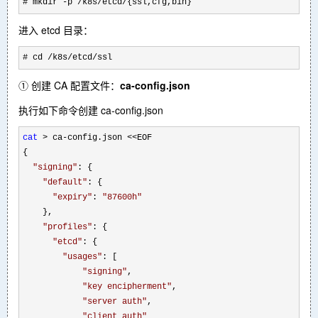
# mkdir -p /k8s/etcd/{ssl,cfg,bin}
进入 etcd 目录：
# cd /k8s/etcd/ssl
① 创建 CA 配置文件：
ca-config.json
执行如下命令创建 ca-config.json
cat
 > ca-config.json <<
EOF

{

"
signing
"
: {

"
default
"
: {

"
expiry
"
: 
"
87600h
"
    },

"
profiles
"
: {

"
etcd
"
: {

"
usages
"
: [

"
signing
"
,

"
key encipherment
"
,

"
server auth
"
,

"
client auth
"