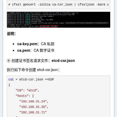
# cfssl gencert 
-initca ca-csr.json | cfssljson -bare ca
说明：
ca-key.pem
：CA 私钥
ca.pem
：CA 数字证书
④ 创建证书签名请求文件：
etcd-csr.json
执行如下命令创建 etcd-csr.json：
cat
 > etcd-csr.json <<
EOF

{

"
CN
"
: 
"
etcd
"
,

"
hosts
"
: [

"192.168.31.24
"
,

"192.168.31.35
"
,

"192.168.31.71
"